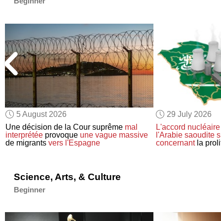
Beginner
5 August 2026
29 July 2026
Une décision de la Cour suprême
mal
L'accord nucléaire
interprétée
provoque
une vague massive
l'Arabie saoudite
s
de migrants
vers l'Espagne
concernant
la prol
Science, Arts, & Culture
Beginner