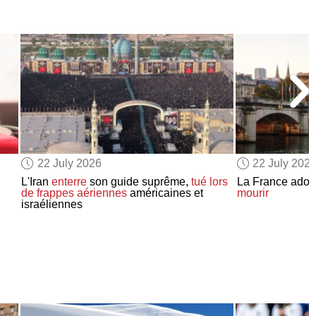
22 July 2026
22 July 202
L'Iran
enterre
son guide suprême,
tué
lors
La France ado
de frappes aériennes
américaines et
mourir
israéliennes