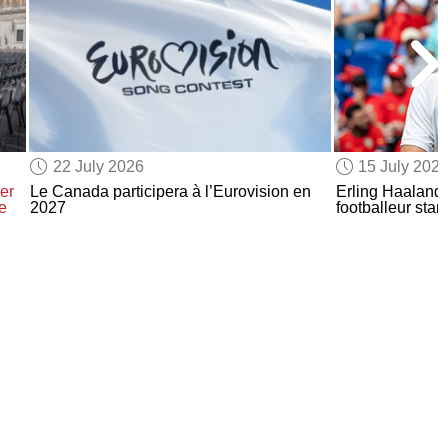
22 July 2026
15 July 202
er
Le Canada participera à l’Eurovision en
Erling Haaland 
e
2027
footballeur star 