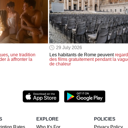
29 July 2026
iques
,
une tradition
Les habitants de Rome peuvent
regard
der à affronter
la
des films
gratuitement
pendant la vagu
de chaleur
S
EXPLORE
POLICIES
iption Rates
Who It's For
Privacy Policy