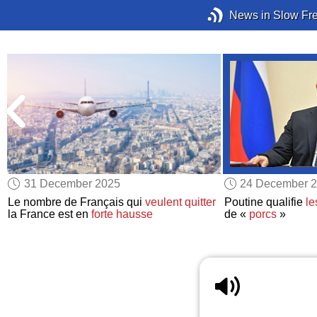
News in Slow Fr
31 December 2025
24 December 
Le nombre de Français qui
veulent quitter
Poutine qualifie
le
la France est en
forte hausse
de «
porcs
»