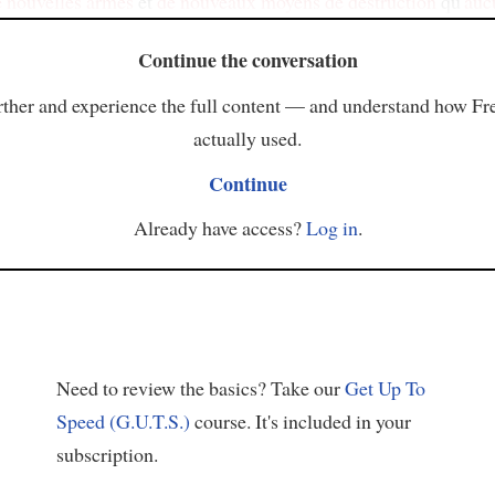
e nouvelles armes
et
de nouveaux moyens de destruction
qu'
auc
Continue the conversation
ther and experience the full content — and understand how Fr
actually used.
Continue
Already have access?
Log in
.
Need to review the basics? Take our
Get Up To
Speed (G.U.T.S.)
course. It's included in your
subscription.