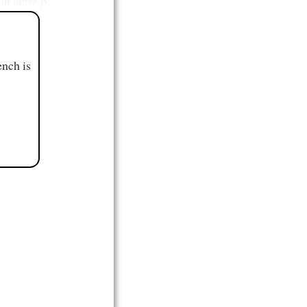
un autre p
ench is