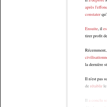
après l'effo
constater
qu'i
Ensuite
, il
es
tirer profit 
Récemment, 
civilisationn
la dernière s
Il n'est pas
de
rétablir
le
Il
a conclu
s