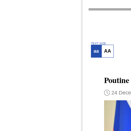
TEXT SIZE
aa
AA
Poutine 
24 Dec