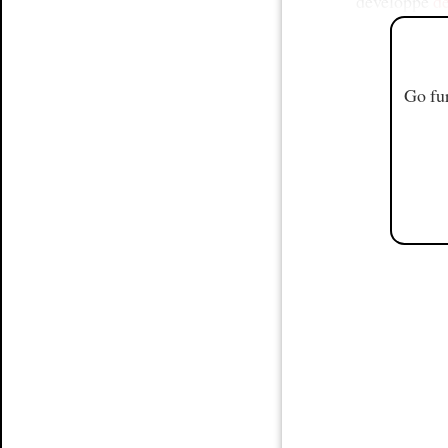
développe
d
Go fur