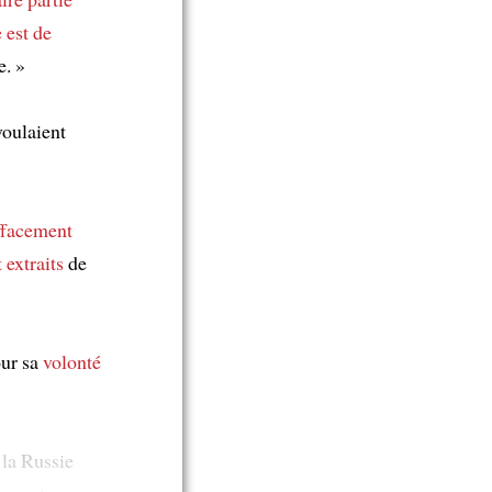
 est de
e. »
voulaient
ffacement
 extraits
de
our sa
volonté
 la Russie