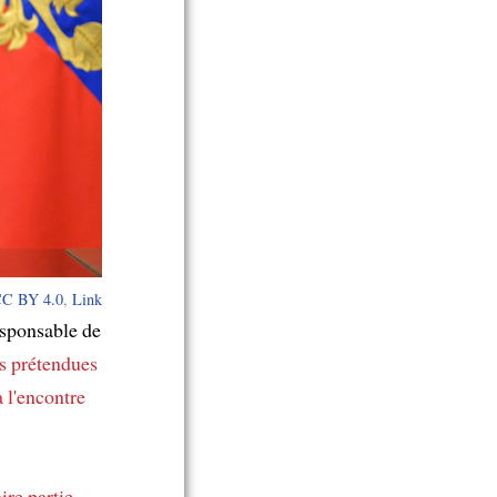
C BY 4.0
,
Link
esponsable de
es prétendues
à l'encontre
aire partie