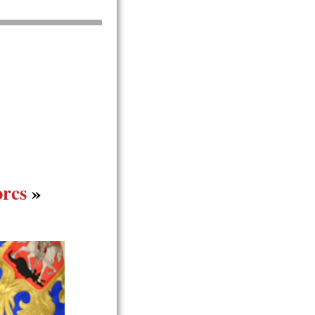
orcs
»