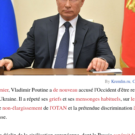
By
Kremlin.ru
,
C
nier
, Vladimir Poutine a
de nouveau
accusé l'Occident d'être r
Ukraine. Il a répeté ses
griefs
et ses
mensonges
habituels
, sur
l
e
non-élargissement
de
l'OTAN
et la prétendue discrimination
sse.
e déclin de la civilisation européenne, dont la Russie
espérait f