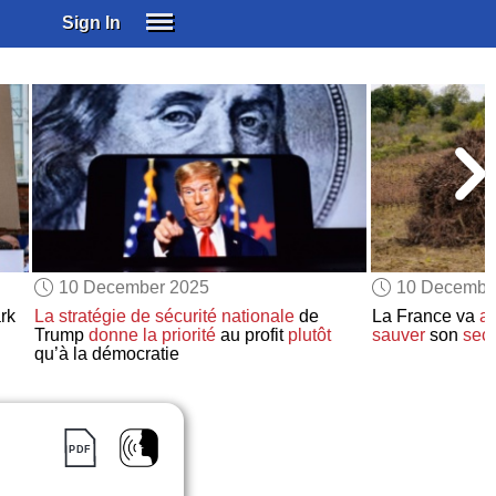
Sign In
SIGN IN
SUBSCRIBE
EDUCATIONAL LICENSES
GIFT CARDS
OTHER LANGUAGES
ABOUT US
ALEXA
10 December 2025
10 Decembe
ADJUST COLORS
rk
La stratégie de sécurité nationale
de
La France va
ar
Trump
donne la priorité
au profit
plutôt
sauver
son
sect
qu’à la démocratie