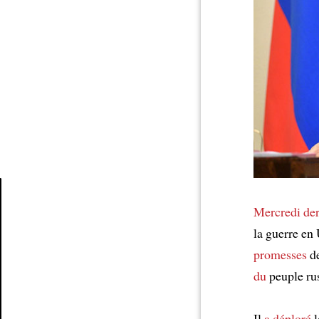
Mercredi der
Article
la guerre en 
promesses
d
du
peuple ru
Il
a déploré
l