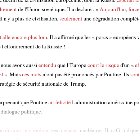
ndrement
de l'Union soviétique. Il a déclaré : «
Aujourd'hui
,
force
l n'y a plus de civilisation,
seulement
une dégradation complèt
t allé
encore plus loin
. Il a affirmé que les « porcs » européens 
de l'effondrement de la Russie !
nous avons aussi
entendu
que l’Europe
court le risque
d'un «
e
el
». Mais
ces mots
n’ont pas été prononcés par Poutine. Ils
sont
tratégie de sécurité nationale de Trump.
 surprenant que Poutine
ait félicité
l'administration américaine p
 dialogue politique.
on discours
en réitérant
ses
menaces
nucléaires. Il a affirmé que