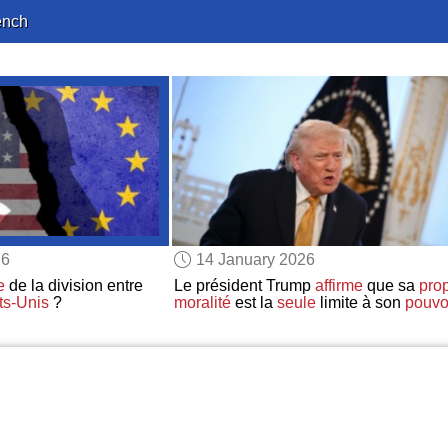
ench
26
14 January 2026
e
de la division entre
Le président Trump
affirme
que sa
pro
ts-Unis
?
moralité
est la
seule
limite à son
pouvo