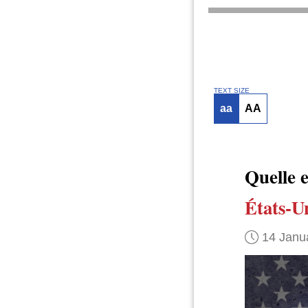
TEXT SIZE
aa
AA
Quelle e
États-U
14 Janu