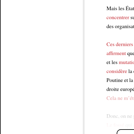
Mais les Éta
concentrer
su
des organisat
Ces derniers
affirment
que
et les
mutati
considère
la
Poutine et l
droite europ
Cela ne m’é
Donc, on ne p
Le fossé
qui 