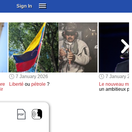
Sign In
SIGN IN
SUBSCRIBE
EDUCATIONAL LICENSES
GIFT CARDS
OTHER LANGUAGES
ABOUT US
ALEXA
7 January 2026
7 January 2
ADJUST COLORS
pre
Liberté
ou
pétrole
?
Le nouveau ma
ir
un ambitieux p