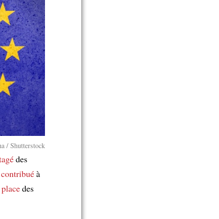
a / Shutterstock
tagé
des
t
contribué
à
 place
des