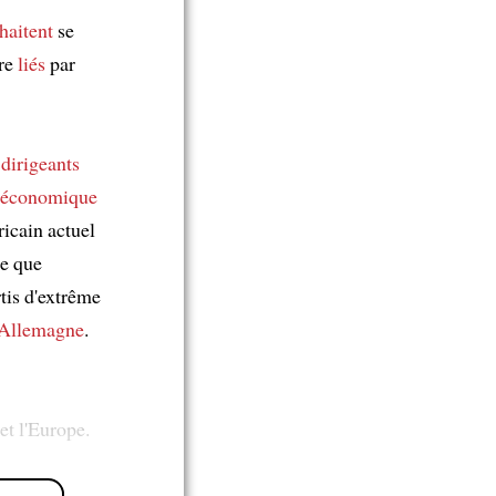
haitent
se
tre
liés
par
s
dirigeants
 économique
icain actuel
e que
tis d'extrême
Allemagne
.
et l'Europe.