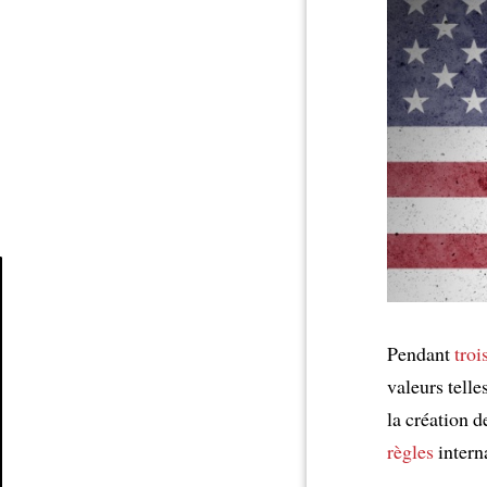
Article
Pendant
troi
valeurs telle
la création 
règles
intern