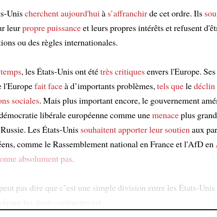
ts-Unis
cherchent aujourd'hui
à
s’affranchir
de cet ordre. Ils
sou
r leur
propre
puissance
et leurs propres intérêts et refusent d'ê
ions ou des règles internationales.
 temps
, les États-Unis ont été
très critiques
envers l'Europe. Se
 l'Europe
fait face
à d’importants problèmes,
tels que
le
déclin
ons sociales
. Mais plus important encore, le gouvernement amér
 démocratie libérale européenne comme une
menace
plus grand
a Russie. Les États-Unis
souhaitent
apporter leur soutien
aux par
éens, comme le Rassemblement national en France et l'AfD en
tonne absolument pas
.
eut pas dire que c’est une simple division entre les États-Unis 
sépare les deux continents est