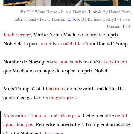
By The White House - Public Domain,
Link
& By United Press
International - Public Domain,
Link
& By Bernard Gotfryd - Public
Domain,
Link
Jeudi dernier
, María Corina Machado,
lauréate
du prix
Nobel de la paix,
a remis
sa médaille d’or
à Donald Trump.
Nombre de Norvégiens
se sont sentis
insultés.
Ils estiment
que Machado a manqué de respect au prix Nobel.
Mais Trump s’est dit
heureux
de recevoir la médaille. Il a
qualifié ce geste de «
magnifique
».
Mais enfin
!
Il n’a pas mérité ce prix
. Cette médaille
ne lui
appartient pas
. Remettre la médaille à Trump embarrasse le
Article
Comité Nobel et
la Norvège
.