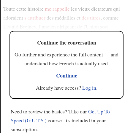
Toute cette histoire
me rappelle
les vieux dictateurs qui
adoraient
s'attribuer
des médailles et
des titres
, comme
Léonid Brejnev, l’ancien dirigeant de l'Union sovi
Continue the conversation
Go further and experience the full content — and
understand how French is actually used.
Continue
Already have access?
Log in
.
Need to review the basics? Take our
Get Up To
Speed (G.U.T.S.)
course. It's included in your
subscription.