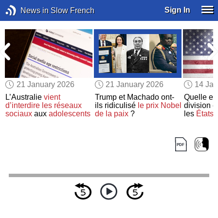
Sign In
News in Slow French
21 January 2026
21 January 2026
14 Jan
L’Australie
vient
Trump et Machado ont-
Quelle es
d’interdire
les réseaux
ils ridiculisé
le prix Nobel
division e
sociaux
aux
adolescents
de la paix
?
les
États-