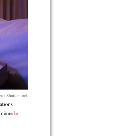
a / Shutterstock
lations
 même
le