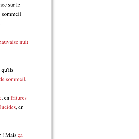
nce sur le
is sommeil
.
mauvaise nuit
 qu'ils
 de sommeil
.
e
, en
fritures
lucides
, en
r ! Mais
ça