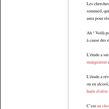
Les chercheur
sommeil, qu
aura pour ré
Ah ! Voilà p
à cause des 
L'étude a su
mangeaient
a
L'étude a ré
ou en alcool
huile d'olive
C’est
un choi