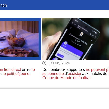
ench
13 May 2026
un lien direct
entre
le
De nombreux supporters
ne peuvent p
et
le petit-déjeuner
se permettre
d’
assister
aux matchs de
Coupe du Monde de football