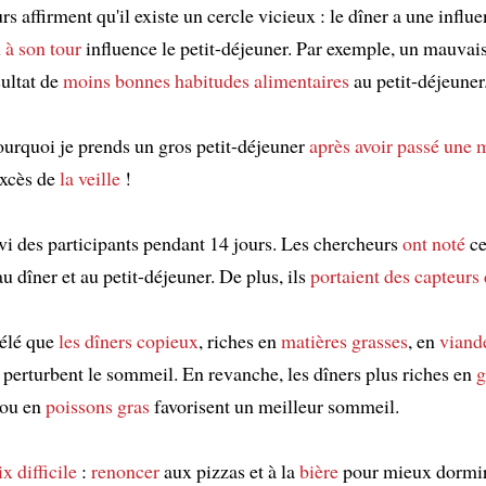
s affirment qu'il existe un cercle vicieux : le dîner a une influe
i
à son tour
influence le petit-déjeuner. Par exemple, un mauva
sultat de
moins bonnes habitudes alimentaires
au petit-déjeuner
ourquoi je prends un gros petit-déjeuner
après avoir passé une 
excès de
la veille
!
ivi des participants pendant 14 jours. Les chercheurs
ont noté
ce
u dîner et au petit-déjeuner. De plus, ils
portaient
des capteurs
vélé que
les dîners copieux
, riches en
matières grasses
, en
viand
, perturbent le sommeil. En revanche, les dîners plus riches en
g
ou en
poissons gras
favorisent un meilleur sommeil.
x difficile
:
renoncer
aux pizzas et à la
bière
pour mieux dormi