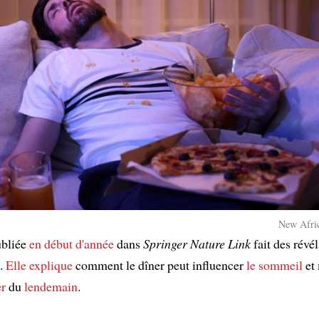
New Afric
ubliée
en début d'année
dans
Springer Nature Link
fait des révé
s.
Elle explique
comment le dîner peut influencer
le sommeil
et
er
du
lendemain
.