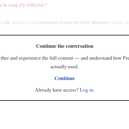
e le coup
d'y réfléchir
!
es qui
dorment mal
prennent ensuite un petit-déjeuner
moins sa
Continue the conversation
ther and experience the full content — and understand how Fr
actually used.
Continue
Already have access?
Log in
.