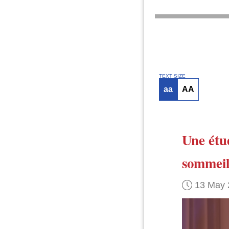
TEXT SIZE
aa
AA
Une étu
sommei
13 May 