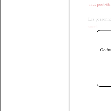
vaut peut-êtr
Les personn
sucré
Go fur