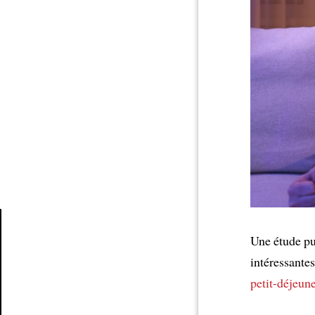
Une étude p
Article
intéressante
petit-déjeun