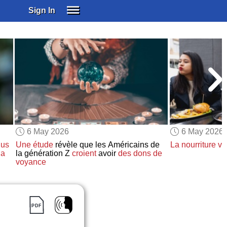
Sign In
SIGN IN
SUBSCRIBE
EDUCATIONAL LICENSES
GIFT CARDS
OTHER LANGUAGES
ABOUT US
ALEXA
6 May 2026
6 May 2026
ADJUST COLORS
lus
Une étude
révèle que les Américains de
La nourriture v
la
la génération Z
croient
avoir
des dons de
voyance