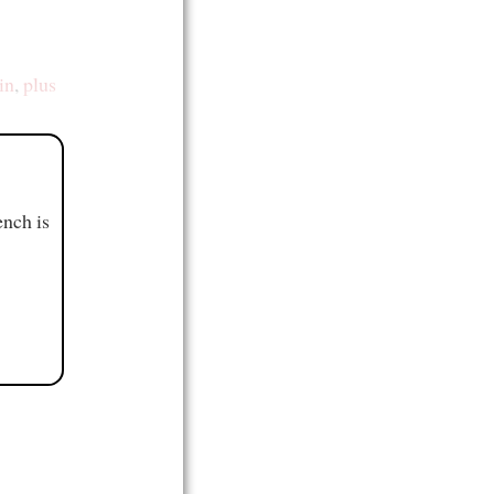
in
,
plus
ench is