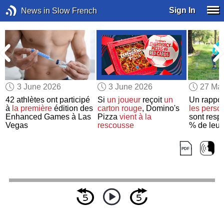
Sign In
News in Slow French
3 June 2026
3 June 2026
27 Ma
42 athlètes ont participé
Si
un joueur
reçoit
un
Un rappo
à
la première
édition des
carton rouge
, Domino's
les perso
Enhanced Games à Las
Pizza
vient à la
sont resp
Vegas
rescousse
% de leu
santé