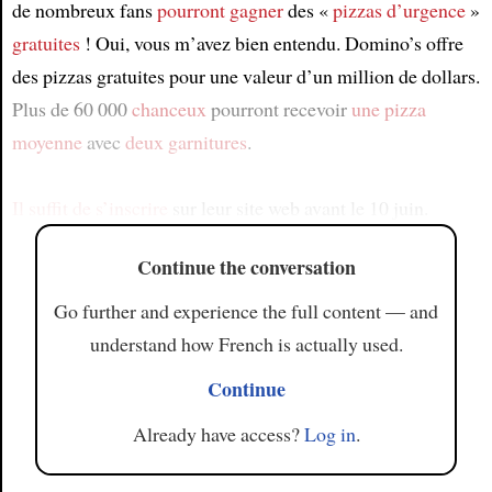
de nombreux fans
pourront gagner
des «
pizzas d’urgence
»
gratuites
! Oui, vous m’avez bien entendu. Domino’s offre
des pizzas gratuites pour une valeur d’un million de dollars.
Plus de 60 000
chanceux
pourront recevoir
une pizza
moyenne
avec
deux garnitures
.
Il suffit de
s’inscrire
sur leur site web avant le 10 juin.
Continue the conversation
Go further and experience the full content — and
understand how French is actually used.
Continue
Already have access?
Log in
.