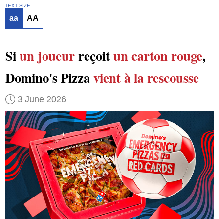
TEXT SIZE
aa
AA
Si
un joueur
reçoit
un carton rouge
,
Domino's Pizza
vient à la rescousse
3 June 2026