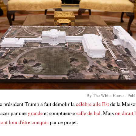
By The White House - Publ
le président Trump a fait démolir la
célèbre
aile Est
de la Maison
lacer par une
grande
et somptueuse
salle de bal
. Mais
on dirait 
sont loin d'être conquis
par ce projet.