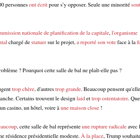
00 personnes
ont écrit
pour s’y opposer. Seule une minorité
sou
mmission nationale de planification de la capitale
,
l'organisme
tal
chargé de
statuer
sur le projet,
a reporté son vote
face à la
f
roblème ? Pourquoi cette salle de bal ne plaît-elle pas ?
jugent
trop chère
, d'autres
trop grande
. Beaucoup pensent qu'elle
anche. Certains trouvent le design
laid
et
trop ostentatoire
. Que
un casino, un hôtel, voire à
une maison close
!
eaucoup
, cette salle de bal représente
une rupture radicale
avec l
une résidence présidentielle modeste.
À la place
, Trump souhait