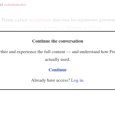
et
ostentatoire
.
 Trump a placé
ses partisans
dans tous les organismes gouver
rocessus d'approbation
, le projet va sûrement se réaliser.
Continue the conversation
ther and experience the full content — and understand how Fr
actually used.
Continue
Already have access?
Log in
.