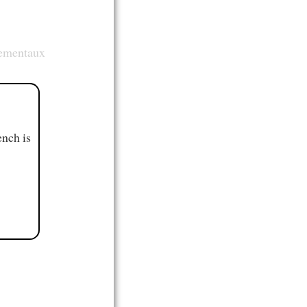
nementaux
ench is