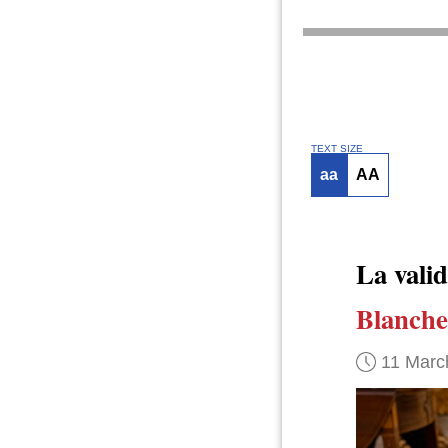
TEXT SIZE
aa
AA
La vali
Blanche
11 Marc