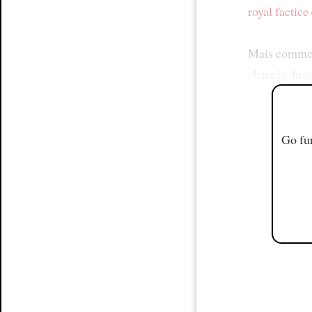
royal
factice
Mais comme
chargés du
p
Go fur