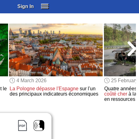
Sign In
SIGN IN
SUBSCRIBE
EDUCATIONAL LICENSES
GIFT CARDS
OTHER LANGUAGES
ABOUT US
ALEXA
4 March 2026
25 February
ADJUST COLORS
t le
La Pologne
dépasse
l'Espagne
sur l'un
Quatre années 
des principaux indicateurs économiques
coûté cher
à la
en ressources e