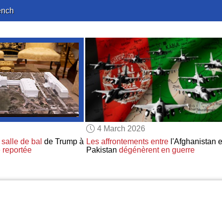
ench
4 March 2026
 salle de bal
de Trump à
Les affrontements
entre
l'Afghanistan e
e
reportée
Pakistan
dégénèrent en guerre