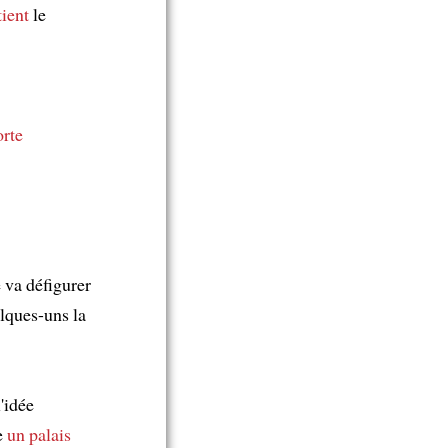
tient
le
orte
 va défigurer
lques-uns la
'idée
e
un palais