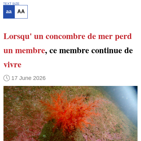
TEXT SIZE
aa
AA
Lorsqu'
un concombre de mer
perd
un membre
, ce membre continue de
vivre
17 June 2026