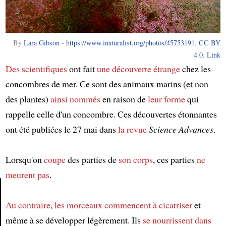
By
Lara Gibson
-
https://www.inaturalist.org/photos/45753191
,
CC BY
4.0
,
Link
Des scientifiques
ont fait
une découverte étrange
chez les
concombres de mer. Ce sont des animaux marins (et non
des plantes)
ainsi nommés
en raison de
leur forme
qui
rappelle celle d'un concombre. Ces découvertes étonnantes
ont été publiées le 27 mai dans
la revue
Science Advances
.
Lorsqu'on
coupe
des parties de
son corps
, ces parties
ne
meurent pas
.
Au contraire
,
les morceaux
commencent à cicatriser
et
Article
même à se développer légèrement. Ils
se nourrissent
dans