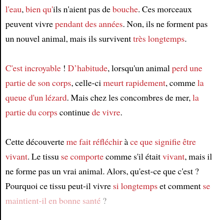
l'eau
,
bien qu'
ils n'aient pas de
bouche
. Ces morceaux
peuvent vivre
pendant des années
. Non, ils ne forment pas
un nouvel animal, mais ils survivent
très longtemps
.
C'est incroyable
!
D’habitude
, lorsqu'un animal
perd
une
partie de son corps
, celle-ci
meurt
rapidement
, comme
la
queue d'un lézard
. Mais chez les concombres de mer,
la
partie du corps
continue
de vivre
.
Cette découverte
me fait réfléchir
à
ce que signifie être
vivant
. Le tissu
se comporte
comme s'il était
vivant
, mais il
ne forme pas un vrai animal. Alors, qu'est-ce que c'est ?
Pourquoi ce tissu peut-il vivre
si longtemps
et comment
se
maintient-il
en bonne santé
?