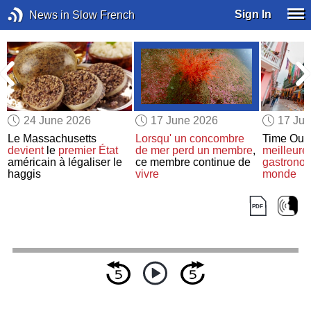
Sign In
News in Slow French
24 June 2026
17 June 2026
17 Ju
Le Massachusetts
Lorsqu'
un concombre
Time Out 
devient
le
premier
État
de mer
perd
un membre
,
meilleure
américain à légaliser le
ce membre continue de
gastrono
haggis
vivre
monde