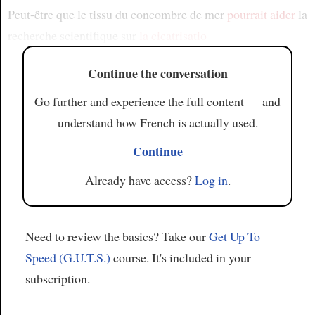
Peut-être que le tissu du concombre de mer
pourrait aider
la
recherche scientifique sur
la cicatrisatio
Continue the conversation
Go further and experience the full content — and
understand how French is actually used.
Continue
Already have access?
Log in
.
Need to review the basics? Take our
Get Up To
Speed (G.U.T.S.)
course. It's included in your
subscription.