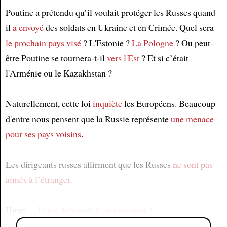
Poutine a prétendu qu’il voulait protéger les Russes quand
il
a envoyé
des soldats en Ukraine et en Crimée. Quel sera
le prochain pays
visé
? L'Estonie ?
La Pologne
? Ou peut-
être Poutine se tournera-t-il
vers l'Est
? Et si c’était
l'Arménie ou le Kazakhstan ?
Naturellement, cette loi
inquiète
les Européens. Beaucoup
d'entre nous pensent que la Russie représente
une menace
pour ses pays voisins
.
Les dirigeants russes affirment que les Russes
ne sont pas
aimés
à l’étranger
.
Hmm…
Je me demande bien pourquoi ?