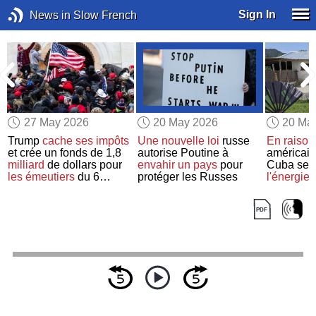
Sign In
News in Slow French
27 May 2026
20 May 2026
20 Ma
Trump
cache
ses impôts
Une nouvelle loi
russe
En raison
i
et crée un fonds de 1,8
autorise Poutine à
américain
milliard
de dollars pour
envahir
un pays
pour
Cuba se t
les émeutiers
du 6
protéger les Russes
l'énergie 
janvier