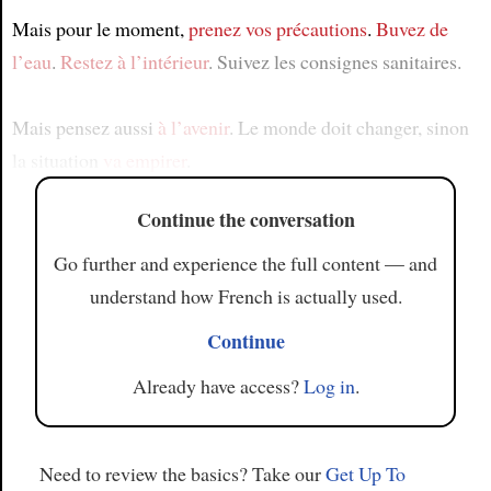
Mais pour le moment,
prenez vos précautions
.
Buvez de
l’eau
.
Restez à l’intérieur
. Suivez les consignes sanitaires.
Mais pensez aussi
à l’avenir
. Le monde doit changer, sinon
la situation
va empirer
.
Continue the conversation
Go further and experience the full content — and
understand how French is actually used.
Continue
Already have access?
Log in
.
Need to review the basics? Take our
Get Up To