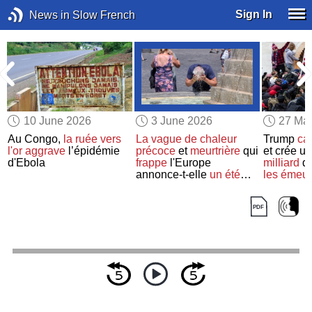
Sign In
News in Slow French
10 June 2026
3 June 2026
27 Ma
Au Congo,
la ruée vers
La vague de chaleur
Trump
ca
l'or
aggrave
l’épidémie
précoce
et
meurtrière
qui
et crée un
d'Ebola
frappe
l'Europe
milliard
de
annonce-t-elle
un été
les émeut
très chaud
?
janvier