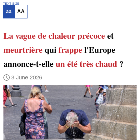
TEXT SIZE
aa
AA
La vague de chaleur
précoce
et
meurtrière
qui
frappe
l'Europe
annonce-t-elle
un été très chaud
?
3 June 2026