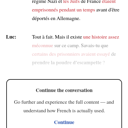
régime Nazi et
les Juifs
de France
étaient
emprisonnés
pendant un temps
avant d'être
déportés en Allemagne.
Luc:
Tout à fait. Mais il existe
une histoire assez
méconnue
sur ce camp. Savais-tu que
certains des prisonniers
avaient essayé
de
prendre la poudre d'escampette
?
Continue the conversation
Go further and experience the full content — and
understand how French is actually used.
Continue