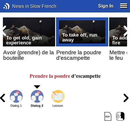
Sign In
News in Slow French
To take off, run
To get old, gain
To add 
away
experience
fire
Avoir (prendre) de la
Prendre la poudre
Mettre d
bouteille
d'escampette
le feu
Prendre
la poudre
d’escampette
Dialog 1
Dialog 2
Lesson