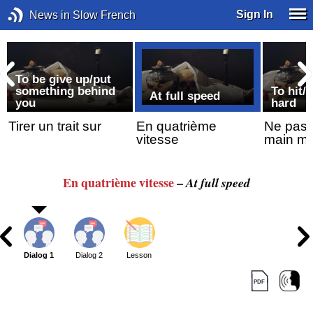
Sign In
News in Slow French
To be give up/put
something behind
To hit/b
At full speed
you
hard
Tirer un trait sur
En quatrième
Ne pas y
vitesse
main mo
En quatrième vitesse
–
At full speed
Dialog 1
Dialog 2
Lesson