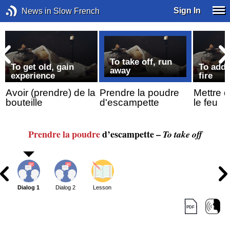
Sign In
News in Slow French
To take off, run
To get old, gain
To add 
away
experience
fire
Avoir (prendre) de la
Prendre la poudre
Mettre d
bouteille
d'escampette
le feu
Prendre
la poudre
d’escampette –
To take off
Dialog 1
Dialog 2
Lesson