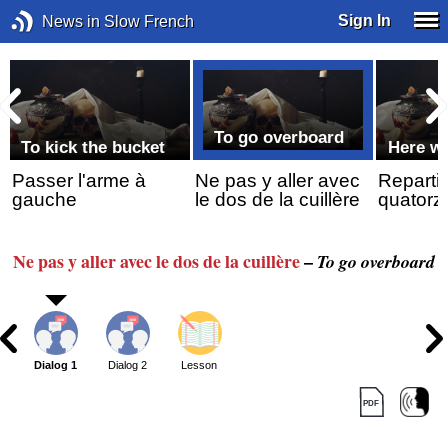
Sign In
News in Slow French
To go overboard
To kick the bucket
Here we
Passer l'arme à
Ne pas y aller avec
Reparti
gauche
le dos de la cuillère
quatorz
Ne pas y aller
avec le dos
de la cuillère
–
To go overboard
Dialog 1
Dialog 2
Lesson