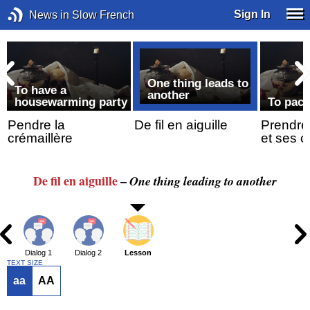
Sign In
News in Slow French
One thing leads to
To have a
another
housewarming party
To pack
Pendre la
De fil en aiguille
Prendre
crémaillère
et ses 
De fil
en aiguille
–
One thing leading to another
Dialog 1
Dialog 2
Lesson
TEXT SIZE
aa
AA