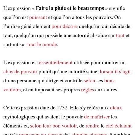
Faire la pluie et le beau temps
L’expression «
» signifie
que l’on est
puissant
et que l’on a tous les pouvoirs. On
l’utilise généralement
pour décrire
quelqu’un qui décide de
tout, quelqu’un qui possède une autorité absolue sur
tout
et
surtout sur
tout le monde
.
L’expression est
essentiellement
utilisée pour montrer un
abus de pouvoir
plutôt qu’une autorité saine,
lorsqu’il s’agit
d’une personne qui dirige et contrôle
selon
ses
bons
vouloirs
, et en imposant ses propres
règles
aux autres.
Cette expression date de 1732. Elle s’y réfère aux
dieux
mythologiques qui avaient le pouvoir
de maîtriser
les
éléments et,
selon leur bon vouloir
, de
rendre
le
ciel
éclatant
ou très
menaçant
au-dessus
des
simples citoyens
. Pour bien