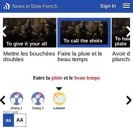
Sign In
News in Slow French
r
To have
To call the shots
To give it your all
plate
Mettre les bouchées
Faire la pluie et le
Avoir du
doubles
beau temps
planche
Faire la
pluie
et le
beau temps
Dialog 1
Dialog 2
Lesson
TEXT SIZE
aa
AA