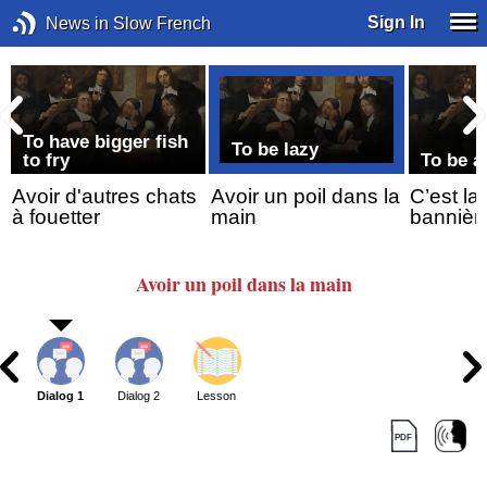
Sign In
News in Slow French
r
To have bigger fish
To be lazy
to fry
To be an
Avoir d'autres chats
Avoir un poil dans la
C’est la 
à fouetter
main
bannière
Avoir
un poil
dans la main
Dialog 1
Dialog 2
Lesson