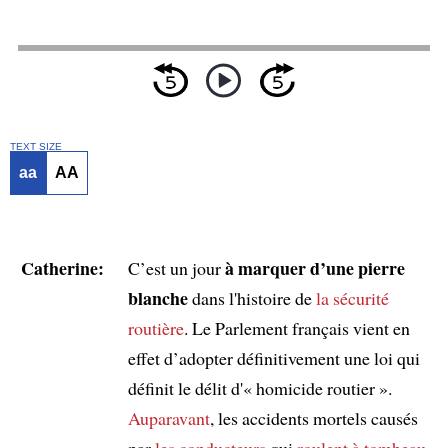
TEXT SIZE
aa
AA
Catherine:
à marquer d’une pierre
C’est un jour
blanche
dans l'histoire de
la sécurité
routière
. Le Parlement français vient en
effet d’adopter définitivement une loi qui
définit le délit d'« homicide routier ».
Auparavant
, les accidents mortels causés
par
les conducteurs
qui
roulent à tombeau