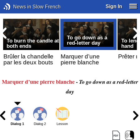
Sign In
News in Slow French
To go down as a
To burn the candle at
To lend
red-letter day
both ends
hand
Brûler la chandelle
Marquer d’une
Prêter m
par les deux bouts
pierre blanche
Marquer
d’une pierre blanche
-
To go down as a red-letter
day
Dialog 1
Dialog 2
Lesson