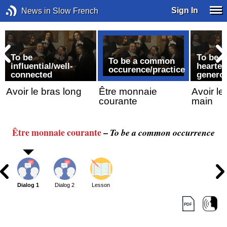
Sign In
News in Slow French
To be
To be b
To be a common
influential/well-
hearted
occurence/practice
connected
genero
Avoir le bras long
Être monnaie
Avoir le
courante
main
Être monnaie courante
–
To be a common occurrence
Dialog 1
Dialog 2
Lesson