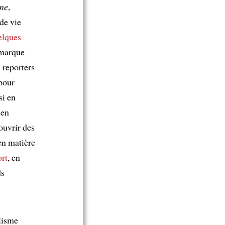
ne
,
de vie
elques
 marque
 reporters
pour
si en
 en
ouvrir des
en matière
rt
, en
ds
alisme