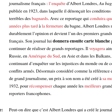
journalisme français :
l’enquête
d’Albert Londres,
Au bag
publiée en 1923, dans laquelle il dénonçait les conditions 
terribles des
bagnards
. Avec ce reportage qui
conduira
qu
années plus tard
à
la fermeture
du bagne, Albert Londres
durablement l’opinion et devient l’un des premiers grands
donnera ensuite carte blanche
français. Son journal lui
continuer de réaliser de grands reportages. Il
voyagera
ain
Russie, en
Amérique du Sud
, en Asie et dans les Balkans,
continuant d’enquêter sur les injustices du monde ou de c
conflits armés. Désormais considéré comme la référence 
de grand journalisme, un prix à son nom a été créé à
sa mo
1932, pour
récompenser
chaque année les
meilleurs
gran
reporters francophones.
e:
Peut-on dire que c’est Albert Londres qui a créé le journ