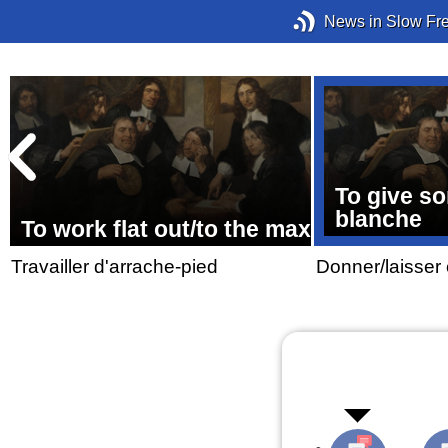
News in Slow Fr
To give s
blanche
To work flat out/to the max
Travailler d'arrache-pied
Donner/laisser