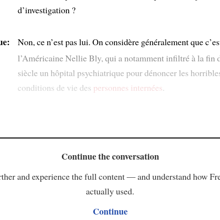
d’investigation ?
ue:
Non, ce n’est pas lui. On considère généralement que c’es
l’Américaine Nellie Bly, qui a notamment infiltré à la fin 
siècle un hôpital psychiatrique pour dénoncer les horrible
conditions de vie des
personnes internées
.
Continue the conversation
ther and experience the full content — and understand how Fr
actually used.
Continue