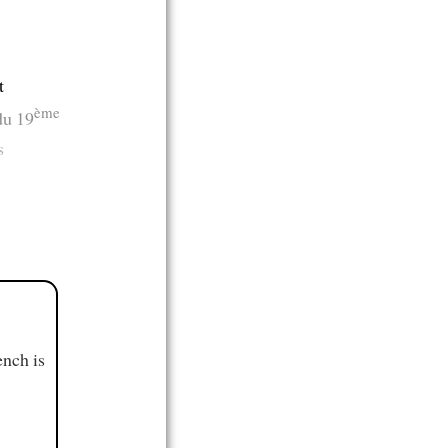
t
ème
du 19
s
ench is