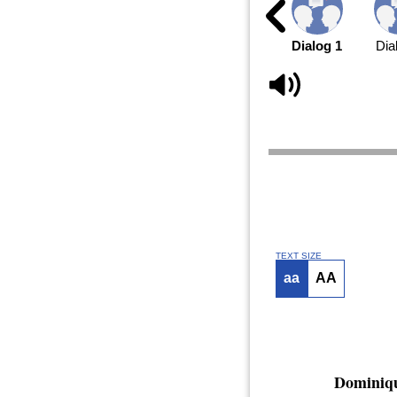
Dialog 1
Dia
TEXT SIZE
aa
AA
Dominiq