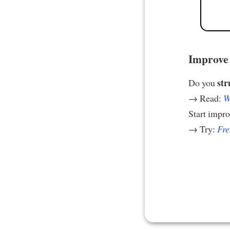
Improve 
str
Do you
→ Read:
W
Start impr
→ Try:
Fre