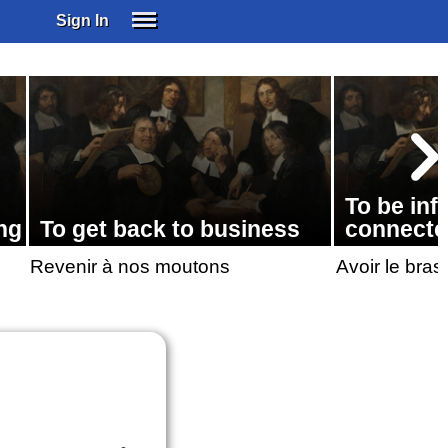
Sign In
SIGN IN
SUBSCRIBE
EDUCATIONAL LICENSES
GIFT CARDS
OTHER LANGUAGES
To be infl
ABOUT US
ng
To get back to business
connect
ALEXA
Revenir à nos moutons
Avoir le bras
ADJUST COLORS