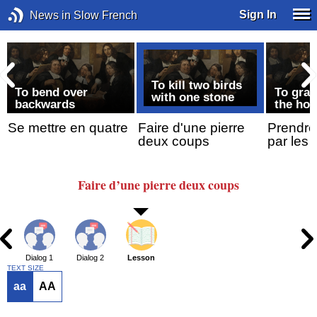
Sign In
News in Slow French
To kill two birds
To bend over
To grab
with one stone
backwards
the hor
Se mettre en quatre
Faire d'une pierre
Prendre
deux coups
par les 
Faire
d’une pierre
deux coups
Dialog 1
Dialog 2
Lesson
TEXT SIZE
aa
AA