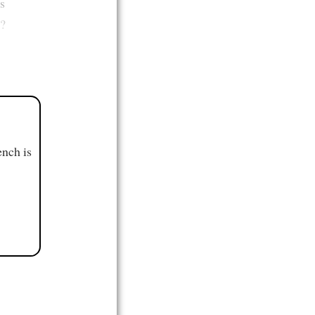
s
?
ench is