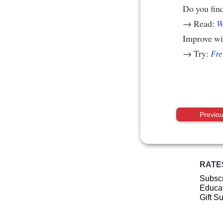
Do you find 
→ Read:
W
Improve w
→ Try:
Fre
Previo
RATE
Subscr
Educat
Gift S