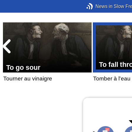
News in Slow Fr
To fall th
To go sour
Tourner au vinaigre
Tomber à l'eau