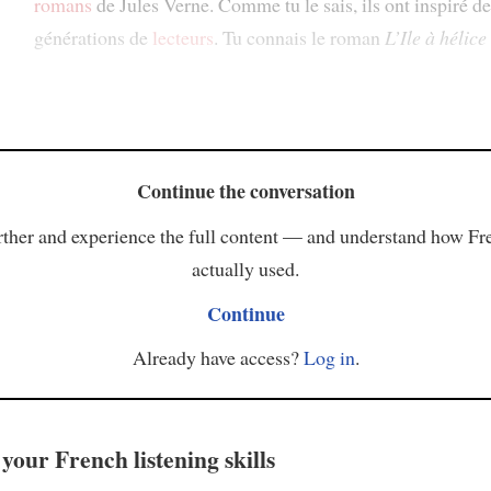
romans
de Jules Verne. Comme tu le sais, ils ont inspiré de
générations de
lecteurs
. Tu connais le roman
L’Ile à hélice
Continue the conversation
ther and experience the full content — and understand how Fr
actually used.
Continue
Already have access?
Log in
.
your French listening skills