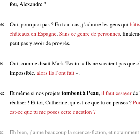
fou, Alexandre ?
e:
Oui, pourquoi pas ? En tout cas, j’admire les gens qui
bâti
châteaux en Espagne
.
Sans ce genre de personnes
, finalem
peut pas y avoir de progrès.
e:
Oui, comme disait Mark Twain, « Ils ne savaient pas que c’
impossible,
alors ils l’ont fait
».
e:
tombent à l’eau
Et même si nos projets
,
il faut essayer
de 
réaliser ! Et toi, Catherine, qu’est-ce que tu en penses ?
Po
est-ce que tu me poses cette question ?
e:
Eh bien, j’aime beaucoup la science-fiction, et notamment 