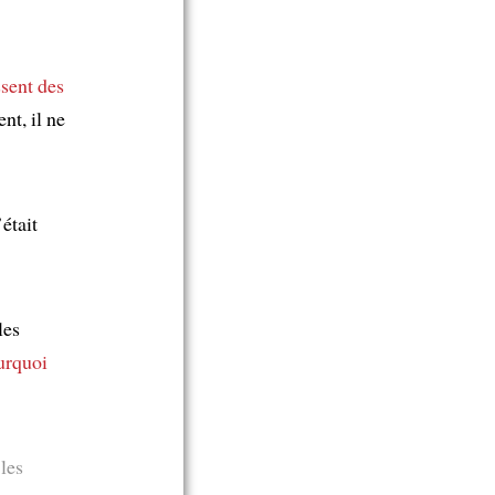
ssent des
ent, il ne
était
les
urquoi
les