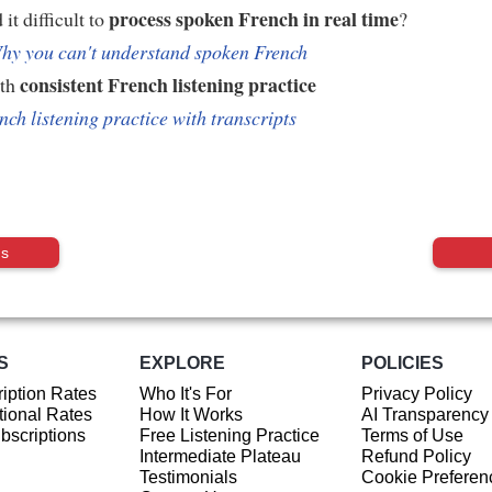
process spoken French in real time
it difficult to
?
hy you can't understand spoken French
consistent French listening practice
ith
nch listening practice with transcripts
us
S
EXPLORE
POLICIES
iption Rates
Who It's For
Privacy Policy
ional Rates
How It Works
AI Transparency
ubscriptions
Free Listening Practice
Terms of Use
Intermediate Plateau
Refund Policy
Testimonials
Cookie Preferen