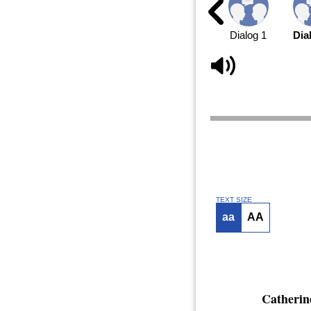
Dialog 1
Dia
TEXT SIZE
aa
AA
Catherin