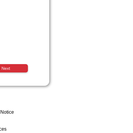
Next
 Notice
ces