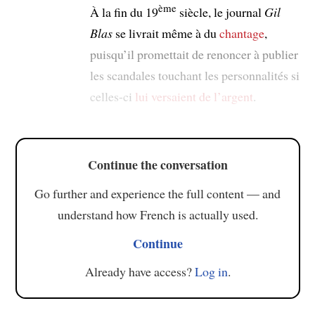
ème
À la fin du 19
siècle, le journal
Gil
Blas
se livrait même à du
chantage
,
puisqu’il promettait de renoncer à publier
les scandales touchant les personnalités si
celles-ci
lui versaient de l’argent
.
Continue the conversation
Go further and experience the full content — and
understand how French is actually used.
Continue
Already have access?
Log in
.