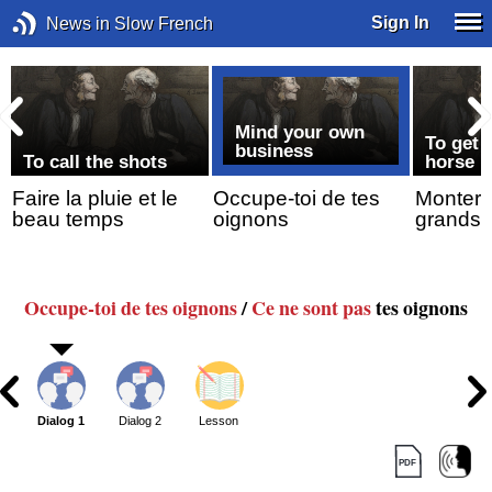
Sign In
News in Slow French
Mind your own
To get 
business
To call the shots
horse
Faire la pluie et le
Occupe-toi de tes
Monter 
beau temps
oignons
grands 
Occupe-toi de
tes oignons
/
Ce ne sont pas
tes oignons
Dialog 1
Dialog 2
Lesson