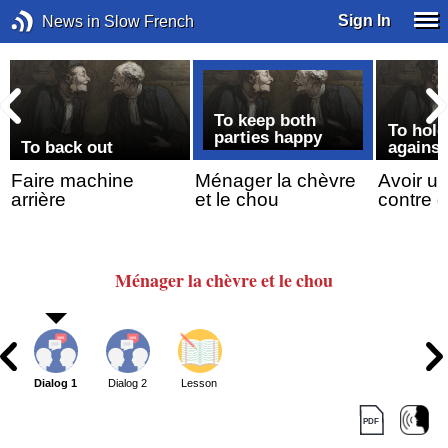
Sign In
News in Slow French
To keep both
t
To hold
parties happy
To back out
agains
Faire machine
Ménager la chèvre
Avoir u
arrière
et le chou
contre 
Ménager
la chèvre
et le chou
Dialog 1
Dialog 2
Lesson