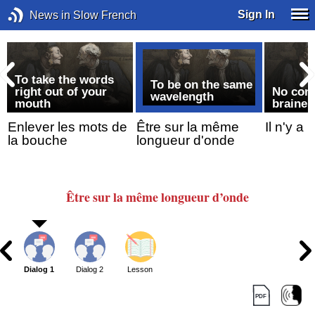
Sign In
News in Slow French
To take the words
To be on the same
right out of your
No cont
wavelength
mouth
brainer
Enlever les mots de
Être sur la même
Il n'y a
la bouche
longueur d'onde
Être sur la même longueur d’onde
Dialog 1
Dialog 2
Lesson