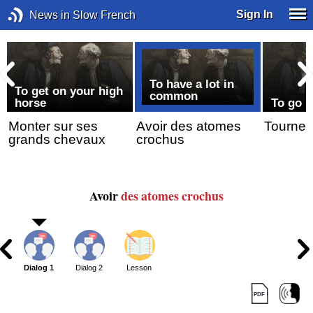
Sign In
News in Slow French
To have a lot in
To get on your high
common
horse
To go s
Monter sur ses
Avoir des atomes
Tourner 
grands chevaux
crochus
Avoir
des atomes
crochus
Dialog 1
Dialog 2
Lesson