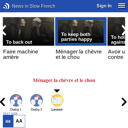
Sign In
News in Slow French
To keep both
t
To hold
parties happy
To back out
agains
Faire machine
Ménager la chèvre
Avoir u
arrière
et le chou
contre 
Ménager
la chèvre
et le chou
Dialog 1
Dialog 2
Lesson
TEXT SIZE
aa
AA