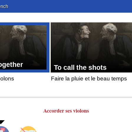
ench
ogether
To call the shots
iolons
Faire la pluie et le beau temps
Accorder
ses violons