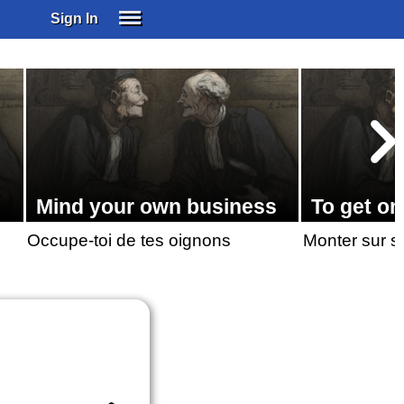
Sign In
SIGN IN
SUBSCRIBE
EDUCATIONAL LICENSES
GIFT CARDS
OTHER LANGUAGES
ABOUT US
Mind your own business
To get on
ALEXA
Occupe-toi de tes oignons
Monter sur 
ADJUST COLORS