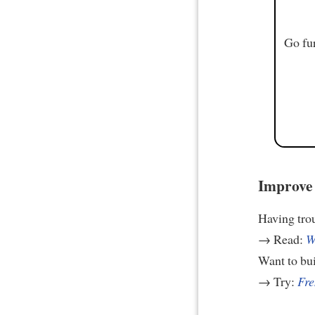
Go fur
Improve 
Having tro
→ Read:
W
Want to bui
→ Try:
Fre