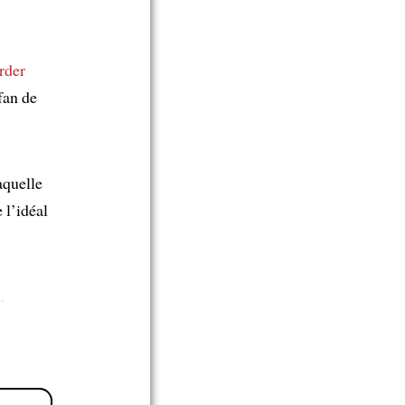
rder
fan de
aquelle
 l’idéal
.