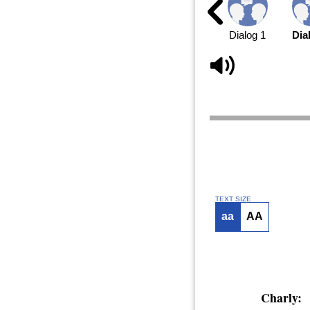
Dialog 1
Dia
TEXT SIZE
aa
AA
Charly: