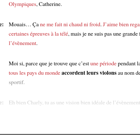
Olympiques
, Catherine.
e:
Mouais… Ça
ne me fait ni chaud ni froid
.
J’aime bien rega
certaines épreuves
à la télé
, mais je ne suis pas une grande 
l’évènement
.
Moi si, parce que je trouve que c’est
une période
pendant l
accordent leurs violons
tous les pays du monde
au nom de
sportif.
e:
Eh bien Charly, tu as une vision bien idéale de l’évènement