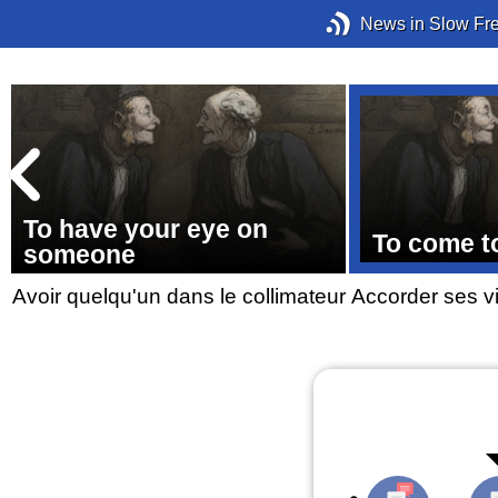
News in Slow Fr
To have your eye on
To come t
someone
Avoir quelqu'un dans le collimateur
Accorder ses v