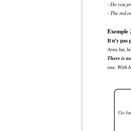
-
Do you pre
- The red 
Exemple 
Il n’y pas 
Avec lui, le
There is no
one. With h
Go fur