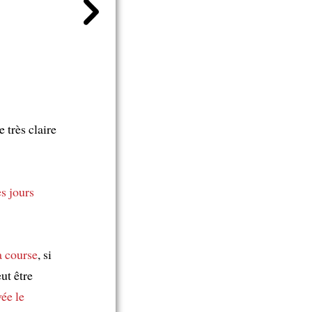
e très claire
s jours
a course
, si
ut être
vée
le