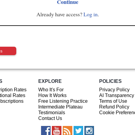
Continue
Already have access?
Log in
.
us
S
EXPLORE
POLICIES
iption Rates
Who It's For
Privacy Policy
ional Rates
How It Works
AI Transparency
ubscriptions
Free Listening Practice
Terms of Use
Intermediate Plateau
Refund Policy
Testimonials
Cookie Preferen
Contact Us