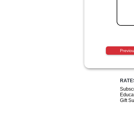
Previo
RATE
Subscr
Educat
Gift S