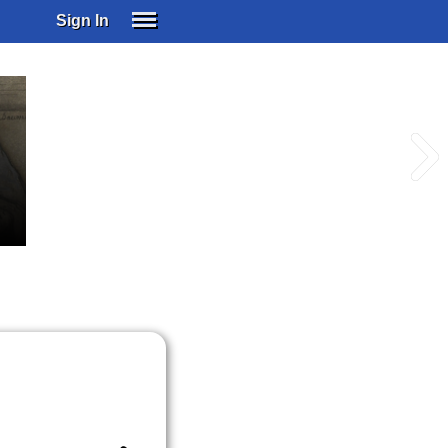
Sign In
SIGN IN
SUBSCRIBE
EDUCATIONAL LICENSES
GIFT CARDS
OTHER LANGUAGES
ABOUT US
ALEXA
ADJUST COLORS