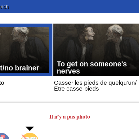
ench
To get on someone's
t/no brainer
nerves
to
Casser les pieds de quelqu’un/
Etre casse-pieds
Il n’y a pas photo