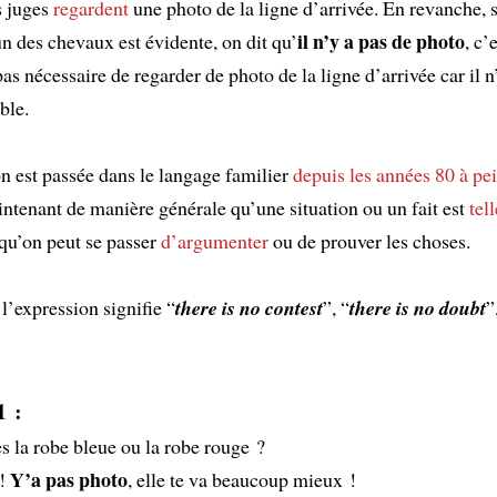
es juges
regardent
une photo de la ligne d’arrivée. En revanche, s
il n’y a pas de photo
un des chevaux est évidente, on dit qu’
, c’
 pas nécessaire de regarder de photo de la ligne d’arrivée car il 
ble.
n est passée dans le langage familier
depuis les années 80
à pe
ntenant de manière générale qu’une situation ou un fait est
tel
qu’on peut se passer
d’argumenter
ou de prouver les choses.
 l’expression signifie “
there is no contest
”, “
there is no doubt
”
1 :
es la robe bleue ou la robe rouge ?
Y’a pas photo
 !
, elle te va beaucoup mieux !