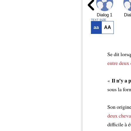
Dialog 1
Dia
TEXT SIZE
aa
AA
Se dit lor
entre deux
Il n’y a 
«
sous la fo
Son origin
deux chev
difficile à