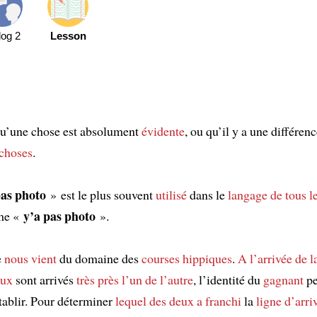
log 2
Lesson
squ’une chose est absolument
évidente
, ou qu’il y a une différenc
 choses
.
pas photo
» est le plus souvent
utilisé
dans le
langage de tous le
y’a pas photo
rme «
».
e
nous vient
du domaine des
courses hippiques
.
A l’arrivée de l
aux
sont arrivés
très près l’un de l’autre
, l’identité du
gagnant
pe
 établir. Pour déterminer
lequel des deux
a franchi
la
ligne d’arri