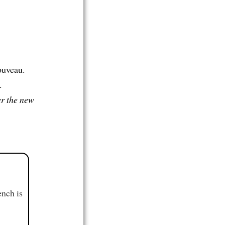
ouveau.
.
er the new
ench is