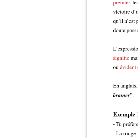
premier
, l
victoire d’
qu’il n’est
doute possi
L’expressio
signifie
mai
ou
évident
En anglais,
brainer
”.
Exemple 
- Tu préfèr
- La rouge