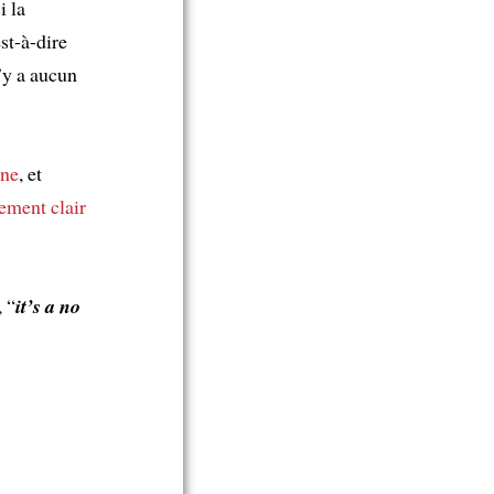
i la
est-à-dire
n’y a aucun
ine
, et
lement clair
, “
it’s a no