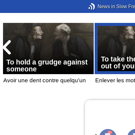
News in Slow Fr
To take th
To hold a grudge against
out of yo
someone
Avoir une dent contre quelqu'un
Enlever les mo