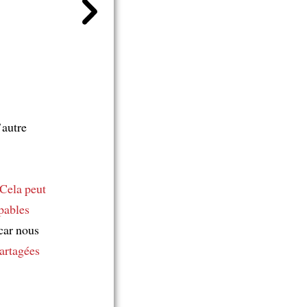
’autre
Cela peut
pables
 car nous
artagées