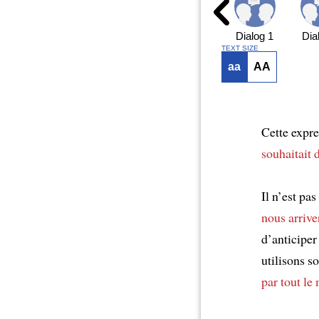
Dialog 1
Dia
TEXT SIZE
aa
AA
Cette expre
souhaitait 
Il n’est pa
nous arrive
d’anticiper
utilisons s
par tout le