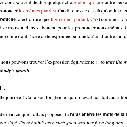
ive donc souvent de dire quelque chose
alors qu’
une autre pers
e
prononcer
les mêmes paroles
. On dit dans ce cas-là qu’on lui a
 bouche
, c’est-à-dire que
figurément parlant
, c’est comme si on
i se trouvent dans sa bouche pour les prononcer nous-mêmes. C
personne dont l’idée a été exprimée par quelqu’un d’autre qui ut
 nous pouvons trouver l’expression équivalente : “
to take the w
ebody’s mouth
”.
1 :
lle journée ! Ca faisait longtemps qu’il n’avait pas fait aussi bo
m’as enlevé les mots de la
ctement ce que j’allais proposer, tu
etty day! There hadn’t been such good weather for a long time. 