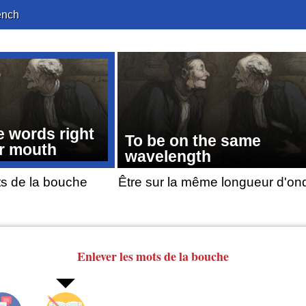
ench
e words right
To be on the same
ur mouth
wavelength
ts de la bouche
Être sur la même longueur d'on
Enlever les mots
de la bouche