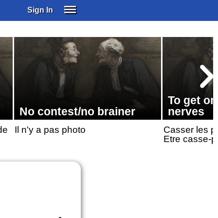
Sign In
SIGN IN
SUBSCRIBE
EDUCATIONAL LICENSES
GIFT CARDS
OTHER LANGUAGES
To get o
ABOUT US
No contest/no brainer
nerves
ALEXA
de
Il n'y a pas photo
Casser les p
ADJUST COLORS
Etre casse-p