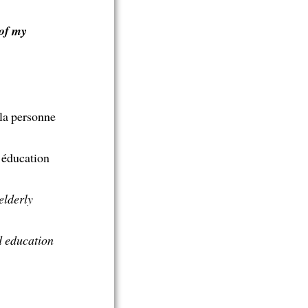
 of my
 la personne
 éducation
elderly
od education