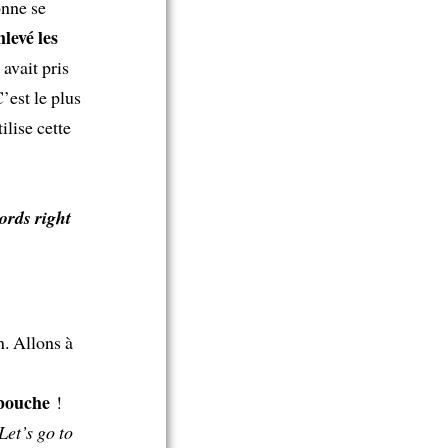
onne se
nlevé les
 avait pris
’est le plus
ilise cette
ords right
n. Allons à
 bouche
!
Let’s go to