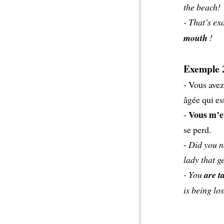
the beach!
- That’s ex
mouth
!
Exemple 
- Vous avez
âgée qui es
Vous m’en
-
se perd.
-
Did you no
lady that ge
- You
are t
is being los