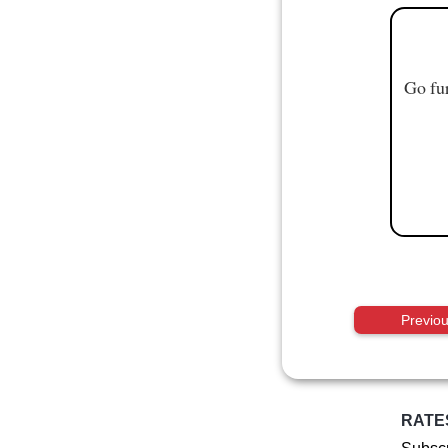
Go fur
Previo
RATE