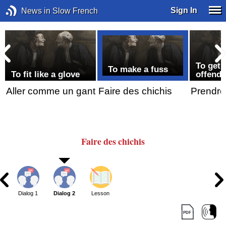
Sign In
News in Slow French
To get 
To make a fuss
To fit like a glove
offend
Aller comme un gant
Faire des chichis
Prendre
Faire
des chichis
Dialog 1
Dialog 2
Lesson