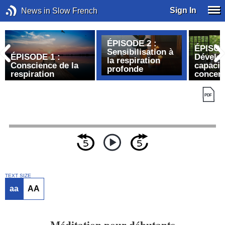
Sign In
News in Slow French
ÉPISODE 2 :
ÉPISOD
Sensibilisation à
ÉPISODE 1 :
Dévelop
la respiration
Conscience de la
capacit
profonde
respiration
concent
TEXT SIZE
aa
AA
Méditation pour débutants