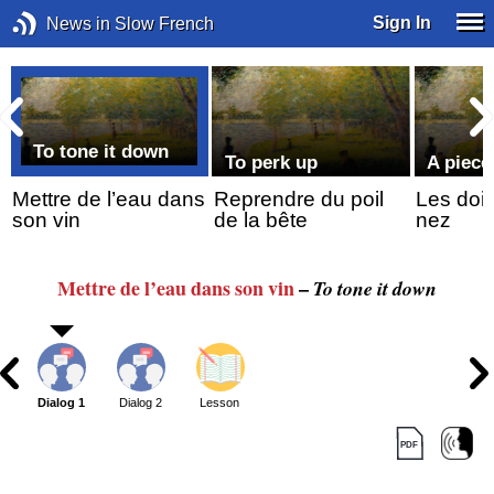
Sign In
News in Slow French
To tone it down
To perk up
A piece
Mettre de l’eau dans
Reprendre du poil
Les doig
son vin
de la bête
nez
Mettre
de l’eau
dans son vin
–
To tone it down
Dialog 1
Dialog 2
Lesson