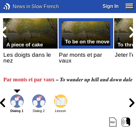
Sign In
News in Slow French
To be on the move
A piece of cake
To thro
Les doigts dans le
Par monts et par
Jeter l'
nez
vaux
Par monts
et par vaux
–
To wander up hill and down dale
Dialog 1
Dialog 2
Lesson