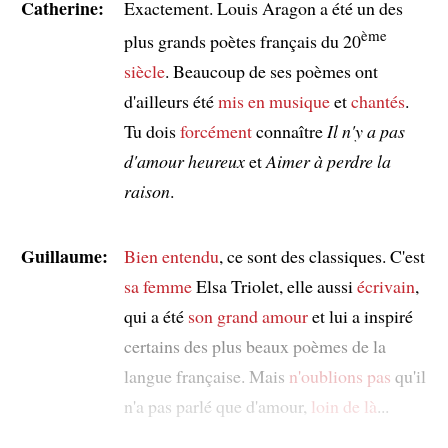
Catherine:
Exactement. Louis Aragon a été un des
ème
plus grands poètes français du 20
siècle
. Beaucoup de ses poèmes ont
d'ailleurs été
mis en musique
et
chantés
.
Tu dois
forcément
connaître
Il n'y a pas
d'amour heureux
et
Aimer à perdre la
raison
.
Guillaume:
Bien entendu
, ce sont des classiques. C'est
sa femme
Elsa Triolet, elle aussi
écrivain
,
qui a été
son grand amour
et lui a inspiré
certains des plus beaux poèmes de la
langue française. Mais
n'oublions pas
qu'il
n'a pas parlé que d'amour,
loin de là
...