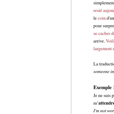
simplement
resté aujou
le
coin
d'u
pour surpr
se cacher
d
arrive.
Voil
largement u
La traducti
someone in
Exemple 1
Je ne suis 
attendr
m’
I'm not wor