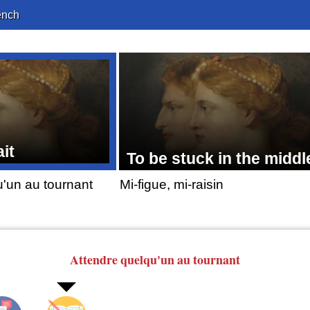
ench
ait
To be stuck in the middl
u'un au tournant
Mi-figue, mi-raisin
Attendre quelqu'un
au tournant