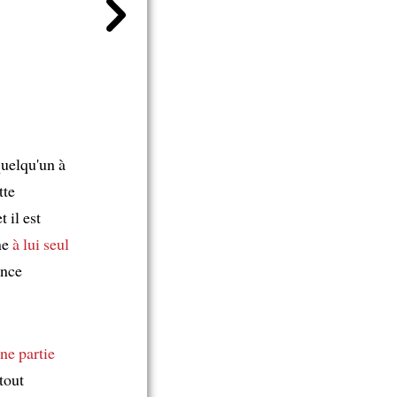
uelqu'un à
tte
t il est
ne
à lui seul
ance
ne partie
 tout