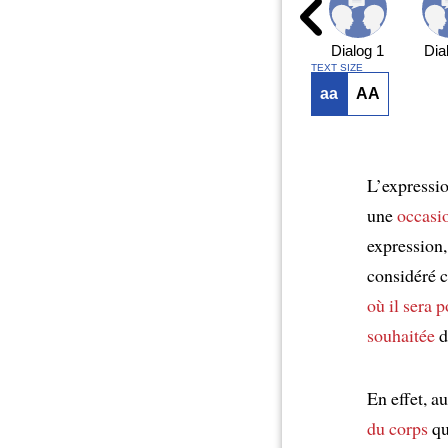
Dialog 1
Dia
TEXT SIZE
aa
AA
L’expressi
une
occasi
expression
considéré
où il sera p
souhaitée
d
En effet, a
du corps
qu