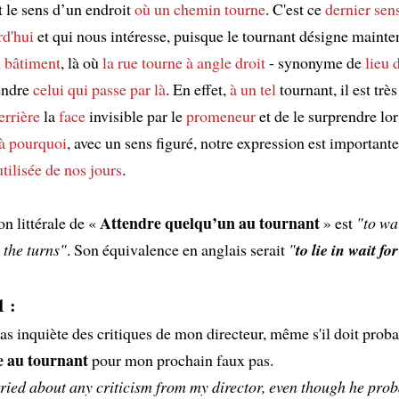
 le sens d’un endroit
où un chemin tourne
. C'est ce
dernier sen
rd'hui
et qui nous intéresse, puisque le tournant désigne maint
n
bâtiment
, là où
la rue tourne
à angle droit
- synonyme de
lieu 
endre
celui qui passe par là
. En effet,
à un tel
tournant, il est très
errière
la
face
invisible par le
promeneur
et de le surprendre lor
à pourquoi
, avec un sens figuré, notre expression est importante.
tilisée
de nos jours
.
Attendre quelqu’un au tournant
on littérale de «
» est
"to wai
 the turns"
. Son équivalence en anglais serait
"
to lie in wait f
 :
pas inquiète des critiques de mon directeur, même s'il doit pro
e au tournant
pour mon prochain faux pas.
ried about any criticism from my director, even though he pro