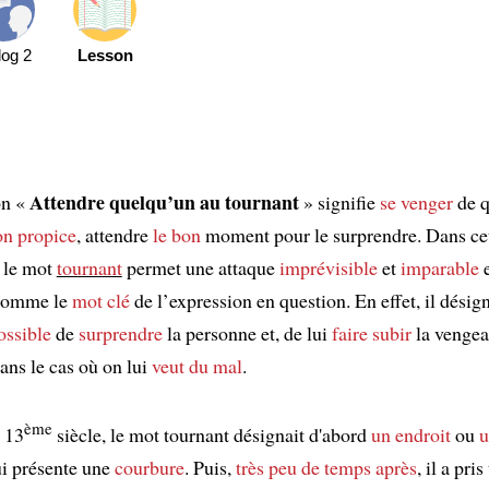
log 2
Lesson
Attendre quelqu’un au tournant
on «
» signifie
se venger
de q
on
propice
, attendre
le bon
moment pour le surprendre. Dans ce
, le mot
tournant
permet une attaque
imprévisible
et
imparable
e
 comme le
mot clé
de l’expression en question. En effet, il désig
ossible
de
surprendre
la personne et, de lui
faire subir
la venge
ans le cas où on lui
veut du mal
.
ème
u 13
siècle, le mot tournant désignait d'abord
un endroit
ou
u
i présente une
courbure
. Puis,
très peu de temps après
, il a pris