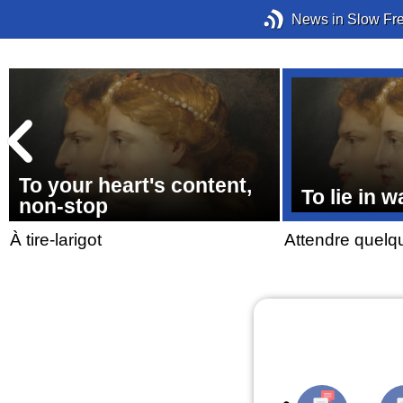
News in Slow Fr
To your heart's content,
To lie in w
non-stop
À tire-larigot
Attendre quelq