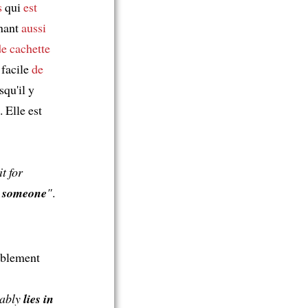
s
qui
est
enant
aussi
de cachette
 facile
de
squ'il y
 Elle est
t for
or someone
"
.
bablement
bably
lies in