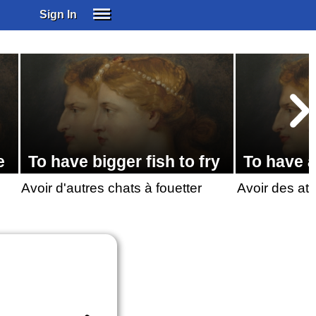
Sign In
SIGN IN
SUBSCRIBE
EDUCATIONAL LICENSES
GIFT CARDS
OTHER LANGUAGES
ABOUT US
e
To have bigger fish to fry
To have 
ALEXA
Avoir d'autres chats à fouetter
Avoir des at
ADJUST COLORS