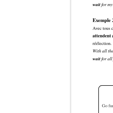
wait
for my
Exemple 2
Avec tous c
attendent 
réélection.
With all th
wait
for all
Go fur