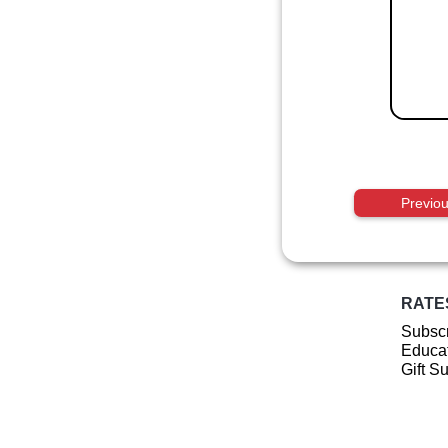
Previo
RATE
Subscr
Educat
Gift S