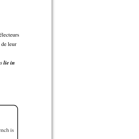
électeurs
 de leur
rs
lie in
ench is