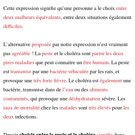
Cette expression signifie qu’une personne a le choix
entre
deux malheurs équivalents
, entre deux situations également
difficiles
.
L’alternative
proposée
par notre expression n’est vraiment
pas
agréable
! La
peste
et le choléra sont
parmi
les deux
pires maladies
que peut connaitre un
être humain
. La peste
est
transmise
par une
bactérie
véhiculée
par les rats, et
provoque une
très forte fièvre
. Le choléra est
également
une
bactérie, transmise dans de
l’eau
ou des
aliments
contaminés
, qui provoque une
déshydratation
sévère. Les
taux de mortalité
chez les
malades
sont
très élevés
pour
les
deux
infections.
choisir entre la peste et le choléra
Devoir
signifie
donc