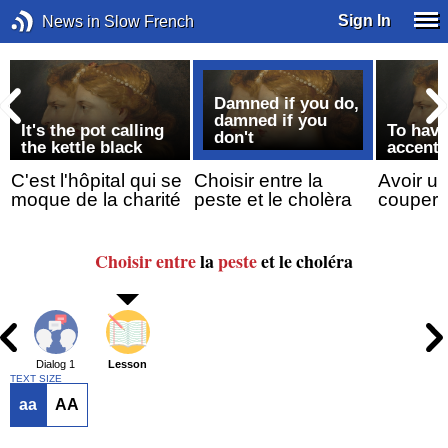
Sign In
News in Slow French
Damned if you do,
damned if you
It's the pot calling
To have
don't
the kettle black
accent
C'est l'hôpital qui se
Choisir entre la
Avoir u
moque de la charité
peste et le cholèra
couper 
Choisir entre
la
peste
et le choléra
Dialog 1
Lesson
TEXT SIZE
aa
AA