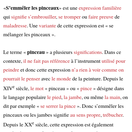
S’emmêler les pinceaux
«
» est une
expression familière
qui
signifie
s’embrouiller
,
se tromper
ou
faire preuve
de
maladresse
. Une
variante
de cette expression est « se
mélanger les pinceaux ».
pinceau
Le terme «
» a plusieurs
significations
. Dans ce
contexte,
il ne fait pas référence
à l’instrument
utilisé
pour
peindre
et donc cette expression
n’a rien à voir
comme on
pourrait le penser
avec
le monde
de la peinture. Depuis le
e
XIV
siècle,
le mot
« pinceau » ou «
pince
» désigne dans
le langage populaire
le pied
,
la jambe
, ou même
la main
, on
dit par exemple «
se serrer la pince
». Donc s’emmêler les
pinceaux ou les jambes signifie
au sens propre
,
trébucher
.
e
Depuis le XX
siècle, cette expression est également