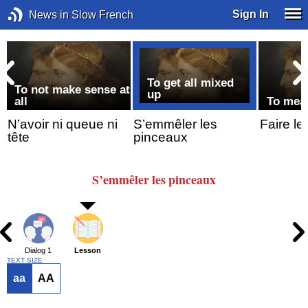
Sign In
News in Slow French
To get all mixed
To not make sense at
up
all
To mea
N’avoir ni queue ni
S’emmêler les
Faire le
tête
pinceaux
S’emmêler
les pinceaux
Dialog 1
Lesson
TEXT SIZE
aa
AA