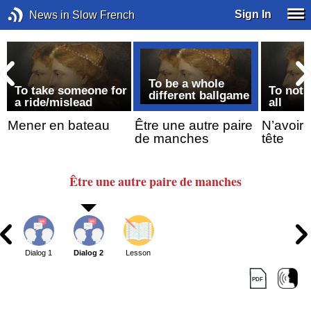
Sign In
News in Slow French
To be a whole
f
To take someone for
To not 
different ballgame
a ride/mislead
all
Mener en bateau
Être une autre paire
N’avoir 
de manches
tête
Être
une autre paire
de manches
Dialog 1
Dialog 2
Lesson