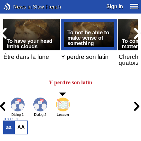
Sign In
News in Slow French
To not be able to
make sense of
To have your head
To comp
something
inthe clouds
matter
Être dans la lune
Y perdre son latin
Cherche
quatorz
Y perdre
son latin
Dialog 1
Dialog 2
Lesson
TEXT SIZE
aa
AA