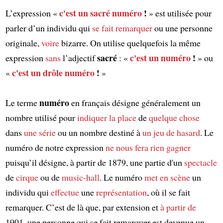
c'est
un sacré
numéro
!
L’expression «
» est utilisée pour
parler d’un individu qui
se fait remarquer
ou une personne
originale,
voire
bizarre. On utilise quelquefois la même
sacré
c'est
un numéro
!
expression
sans
l’adjectif
: «
» ou
c'est
un drôle
numéro
!
«
»
numéro
Le terme
en français désigne généralement un
nombre utilisé pour
indiquer
la place
de
quelque chose
dans
une série
ou un nombre destiné à
un jeu de hasard
. Le
numéro de notre expression
ne nous fera rien gagner
puisqu’il désigne, à partir de 1879, une partie d'un
spectacle
de
cirque
ou de
music-hall
. Le numéro
met en scène
un
individu qui
effectue
une
représentation
, où il se fait
remarquer. C’est de là que, par extension et
à partir de
1901, une personne qui se fait remarquer est devenue un