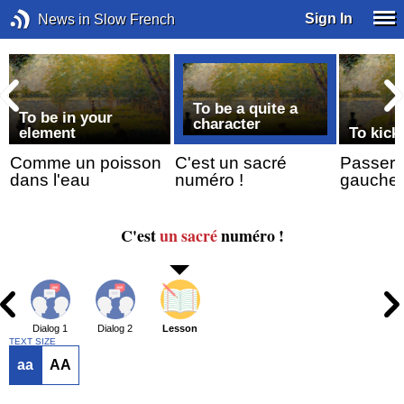
Sign In
News in Slow French
To be a quite a
To be in your
character
element
To kick
Comme un poisson
C'est un sacré
Passer 
dans l'eau
numéro !
gauche
C'est
un sacré
numéro !
Dialog 1
Dialog 2
Lesson
TEXT SIZE
aa
AA