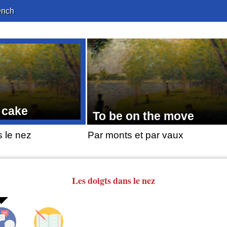
ench
 cake
To be on the move
s le nez
Par monts et par vaux
Les doigts
dans le nez