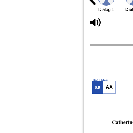
Dialog 1
Dia
TEXT SIZE
aa
AA
Catherin