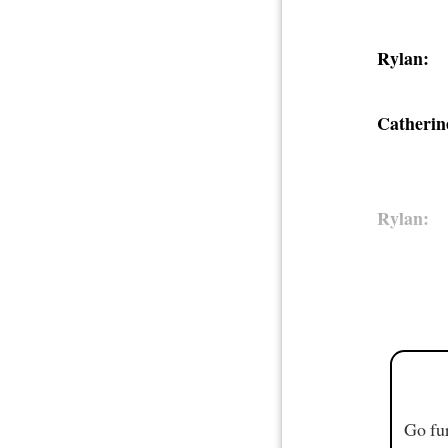
Rylan:
Catherin
Rylan:
Go fur