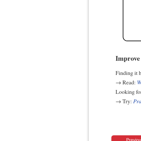
Improve 
Finding it 
→ Read:
W
Looking fo
→ Try:
Pra
Previo