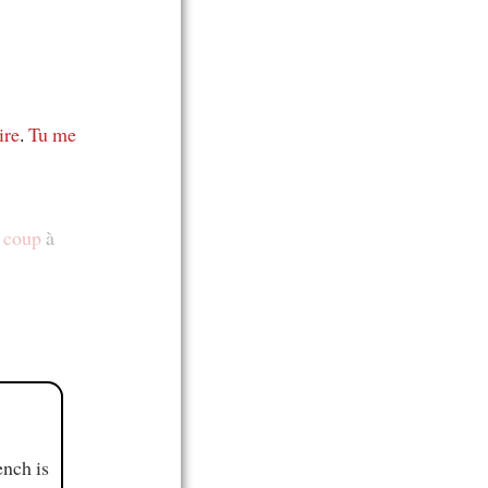
ire
.
Tu me
 coup
à
ench is