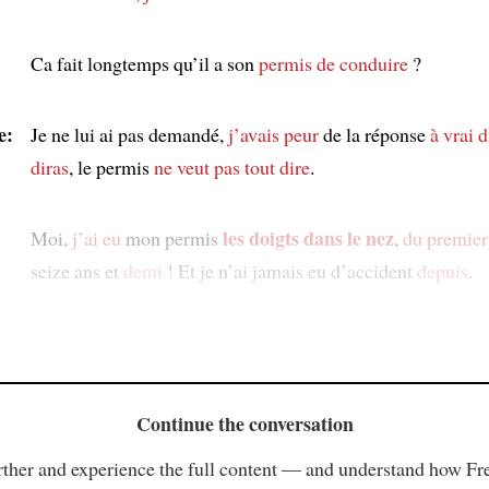
Ca fait longtemps qu’il a son
permis de conduire
?
e:
Je ne lui ai pas demandé,
j’avais peur
de la réponse
à vrai d
diras
, le permis
ne veut pas tout dire
.
les doigts dans le nez
Moi,
j’ai eu
mon permis
,
du premier
seize ans et
demi
! Et je n’ai jamais eu d’accident
depuis
.
Continue the conversation
ther and experience the full content — and understand how Fr