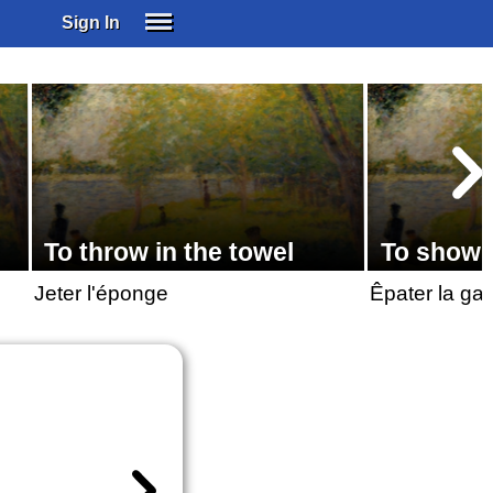
Sign In
SIGN IN
SUBSCRIBE
EDUCATIONAL LICENSES
GIFT CARDS
OTHER LANGUAGES
ABOUT US
To throw in the towel
To show 
ALEXA
Jeter l'éponge
Êpater la gal
ADJUST COLORS