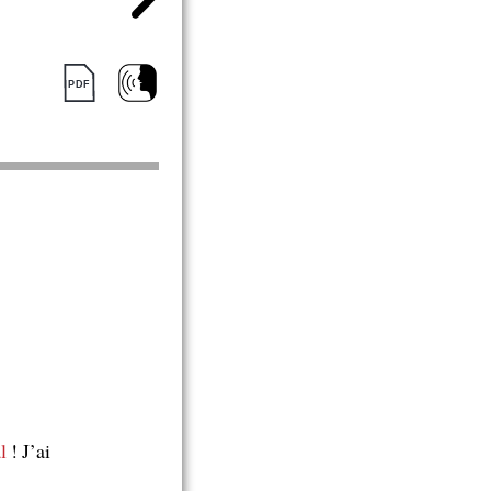
l
! J’ai