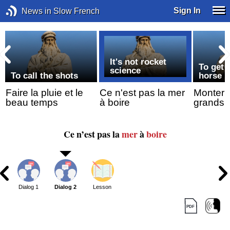
Sign In
News in Slow French
It's not rocket
To get 
science
To call the shots
horse
Faire la pluie et le
Ce n'est pas la mer
Monter 
beau temps
à boire
grands 
Ce n’est pas la
mer
à
boire
Dialog 1
Dialog 2
Lesson