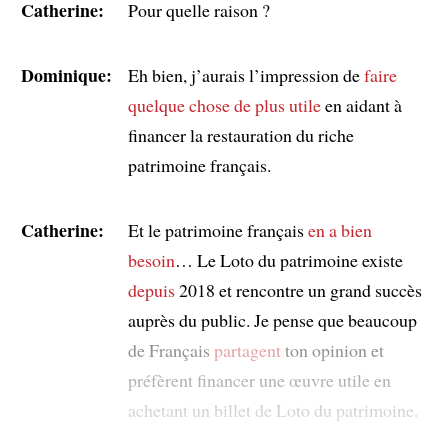
Catherine:
Pour quelle raison ?
Dominique:
Eh bien, j’aurais l’impression de
faire
quelque chose de plus utile
en aidant à
financer la restauration du riche
patrimoine français.
Catherine:
Et le patrimoine français
en a bien
besoin
… Le Loto du patrimoine existe
depuis
2018 et rencontre un grand succès
auprès du public. Je pense que beaucoup
de Français
partagent
ton opinion et
préfèrent financer une œuvre utile en
achetant un billet de Loto du patrimoine.