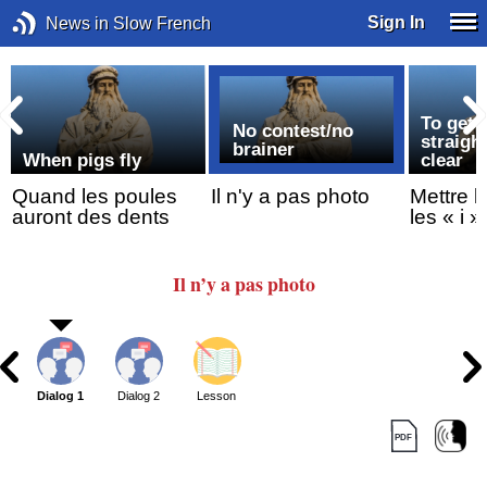
Sign In
News in Slow French
To get 
No contest/no
straigh
brainer
When pigs fly
clear
Quand les poules
Il n'y a pas photo
Mettre l
auront des dents
les « i »
Il n’y a pas photo
Dialog 1
Dialog 2
Lesson