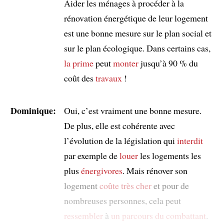
Aider les ménages à procéder à la
rénovation énergétique de leur logement
est une bonne mesure sur le plan social et
sur le plan écologique. Dans certains cas,
la prime
peut
monter
jusqu’à 90 % du
coût des
travaux
!
Dominique:
Oui, c’est vraiment une bonne mesure.
De plus, elle est cohérente avec
l’évolution de la législation qui
interdit
par exemple de
louer
les logements les
plus
énergivores
. Mais rénover son
logement
coûte très cher
et pour de
nombreuses personnes, cela peut
ressembler
à
un parcours du combattant
.