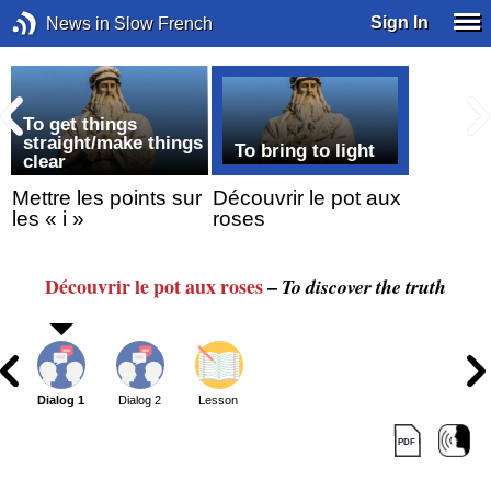
Sign In
News in Slow French
To get things
straight/make things
To bring to light
clear
Mettre les points sur
Découvrir le pot aux
les « i »
roses
Découvrir le pot aux roses
–
To discover the truth
Dialog 1
Dialog 2
Lesson