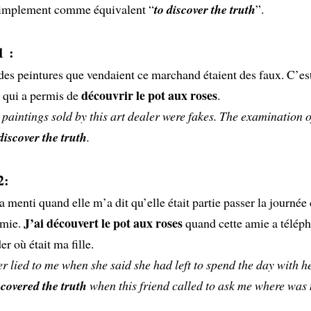
 simplement comme équivalent “
to discover the truth
”.
1 :
des peintures que vendaient ce marchand étaient des faux. C’e
découvrir le pot aux roses
 qui a permis de
.
 paintings sold by this art dealer were fakes. The examination o
discover the truth
.
2:
a menti quand elle m’a dit qu’elle était partie passer la journée
J’ai découvert le pot aux roses
amie.
quand cette amie a télép
 où était ma fille.
 lied to me when she said she had left to spend the day with he
scovered the truth
when this friend called to ask me where was