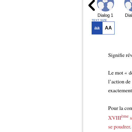
Dialog 1
Dia
TEXT SIZE
aa
AA
Signifie ré
Le mot « d
l’action de
exactement 
Pour la com
ème
XVIII
s
se poudrer