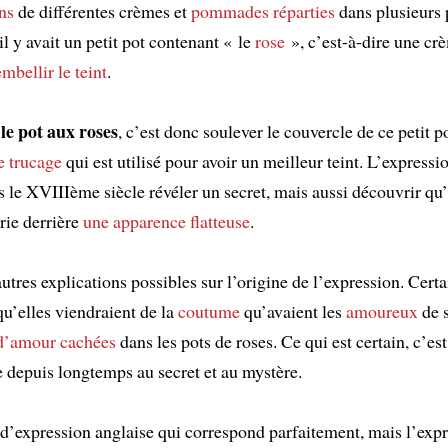
ns
de différentes crèmes et
pommades
réparties
dans plusieurs 
 il y avait un petit pot contenant « le
rose
», c’est-à-dire une cr
embellir le teint
.
le pot aux roses
, c’est donc soulever le couvercle de ce petit po
e trucage
qui est utilisé pour avoir un meilleur teint. L’expressio
 le XVIIIème siècle révéler un secret, mais aussi découvrir qu’i
rie derrière
une apparence flatteuse
.
’autres explications possibles sur l’origine de l’expression. Certa
u’elles viendraient de la
coutume
qu’avaient les
amoureux
de s
 d’amour
cachées
dans les pots de roses. Ce qui est certain, c’est
e depuis longtemps au secret et au mystère.
s d’expression anglaise qui correspond parfaitement, mais l’exp