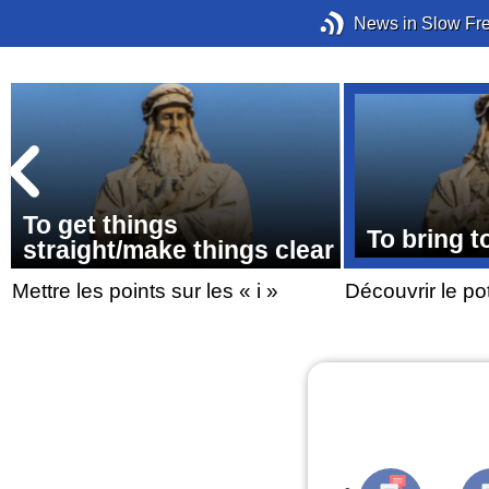
News in Slow Fr
To get things
To bring to
straight/make things clear
Mettre les points sur les « i »
Découvrir le po