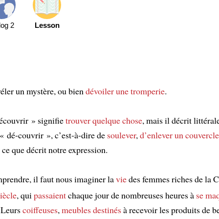
log 2
Lesson
véler un mystère, ou bien
dévoiler
une tromperie
.
écouvrir » signifie
trouver quelque chose
, mais il décrit littéra
 « dé-couvrir », c’est-à-dire de
soulever
,
d’enlever un couvercle
ce que décrit notre expression.
prendre, il faut nous imaginer la
vie
des femmes riches de la C
iècle
, qui
passaient
chaque jour de nombreuses heures à
se maq
. Leurs
coiffeuses
,
meubles
destinés
à recevoir les produits de b