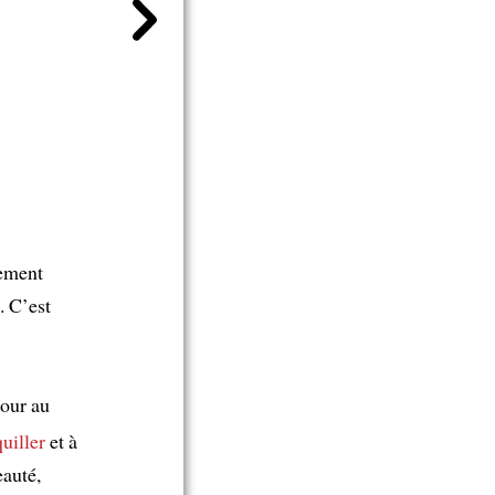
lement
. C’est
our au
uiller
et à
eauté,