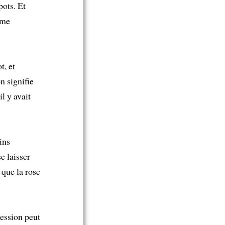
pots. Et
ème
t, et
n signifie
l y avait
ins
e laisser
 que la rose
ression peut