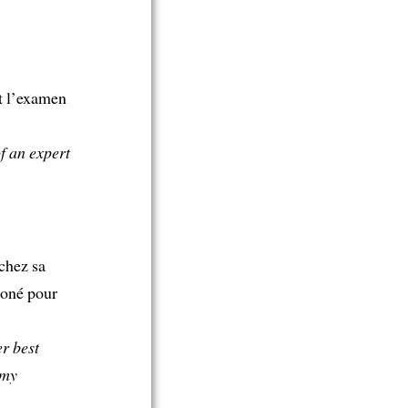
st l’examen
f an expert
 chez sa
honé pour
r best
 my