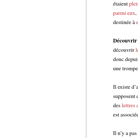
étaient
plei
parmi eux
,
destinée à
Découvrir 
découvrir
l
donc depuis
une trompe
Il existe d
supposent q
des
lettres
est associé
Il n’y a pa