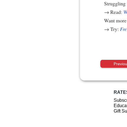
Struggling
→ Read:
W
Want more 
→ Try:
Fre
Previo
RATE
Subscr
Educat
Gift S