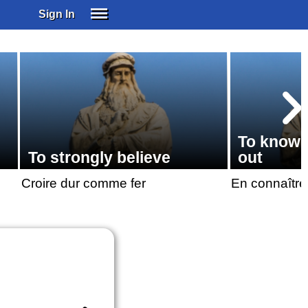
Sign In
SIGN IN
SUBSCRIBE
EDUCATIONAL LICENSES
GIFT CARDS
OTHER LANGUAGES
To know 
ABOUT US
To strongly believe
out
ALEXA
Croire dur comme fer
En connaître
ADJUST COLORS