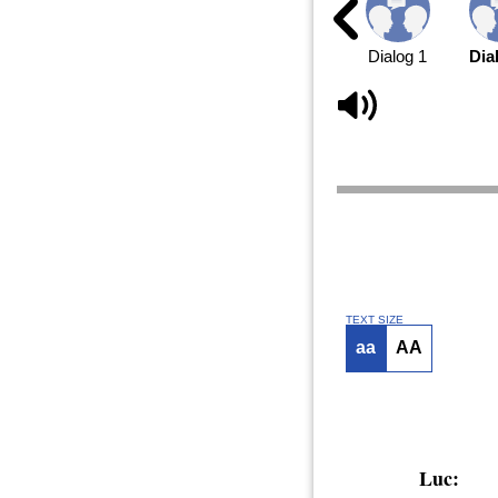
Dialog 1
Dia
TEXT SIZE
aa
AA
Luc: