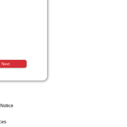
Next
 Notice
ces