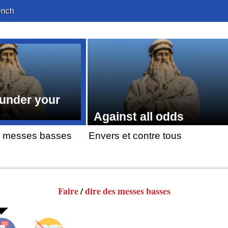
ench
 under your
Against all odds
es messes basses
Envers et contre tous
Faire
/
dire
des messes
basses