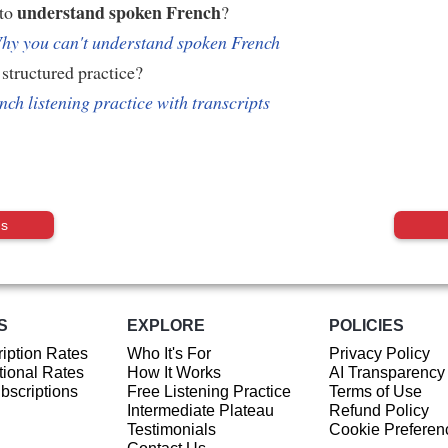
understand spoken French
 to
?
hy you can't understand spoken French
structured practice?
nch listening practice with transcripts
us
S
EXPLORE
POLICIES
iption Rates
Who It's For
Privacy Policy
ional Rates
How It Works
AI Transparency
ubscriptions
Free Listening Practice
Terms of Use
Intermediate Plateau
Refund Policy
Testimonials
Cookie Preferen