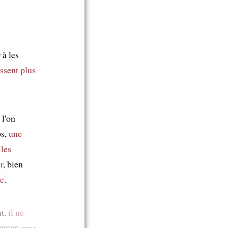
 à les
issent plus
l'on
ps,
une
c
les
r
, bien
ge
.
nt,
il ne
asses
avec