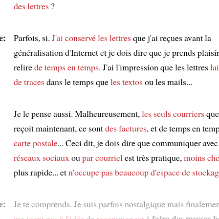
des lettres
?
e:
Parfois, si.
J'ai conservé les lettres
que j'ai reçues avant la
généralisation d'Internet et je dois dire que je prends plaisir
relire
de temps en temps
. J'ai l'impression que les lettres
la
de traces
dans le temps que
les textos
ou les mails...
Je le pense aussi. Malheureusement,
les seuls courriers
que 
reçoit maintenant, ce sont
des factures
, et de temps en tem
carte postale
... Ceci dit, je dois dire que communiquer ave
réseaux sociaux
ou
par courriel
est très pratique,
moins che
plus rapide... et
n'occupe pas beaucoup d'espace de stocka
e:
Je te comprends. Je suis parfois nostalgique mais finaleme
faire des messes b
me vient pas à l'idée
de
recommencer
à