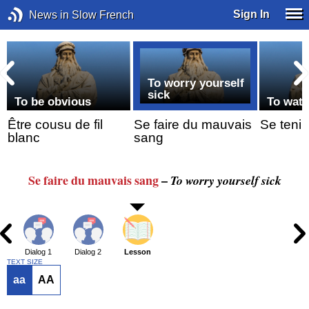
Sign In
News in Slow French
To worry yourself
sick
g
To be obvious
To watc
Être cousu de fil
Se faire du mauvais
Se tenir
blanc
sang
Se faire
du mauvais sang
–
To worry yourself sick
Dialog 1
Dialog 2
Lesson
TEXT SIZE
aa
AA