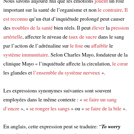
Nous savons aujourd’hui que les émotions
jouent
un rôle
important sur la santé de l’organisme et non
le contraire
.
Il
est reconnu
qu’un état d’inquiétude prolongé peut causer
des
troubles de la santé
bien réels. Il peut
élever
la
pression
artérielle
, affecter le niveau de
taux de sucre
dans le sang
par l’action de l’adrénaline sur
le foie
ou
affaiblir
le
système immunitaire
. Selon Charles Mayo, fondateur de la
clinique Mayo « l’inquiétude affecte la circulation,
le cœur
les glandes et
l’ensemble du système nerveux
».
Les expressions synonymes suivantes sont souvent
employées dans le même contexte : «
se faire un sang
d’encre
», «
se ronger les sangs
» ou «
se faire de la bile
».
En anglais, cette expression peut se traduire: “
To worry