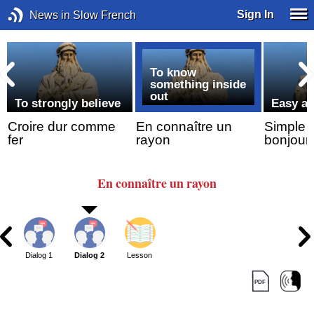
Sign In
News in Slow French
To know
something inside
out
To strongly believe
Easy as
Croire dur comme
En connaître un
Simple
fer
rayon
bonjour
En connaître
un rayon
Dialog 1
Dialog 2
Lesson