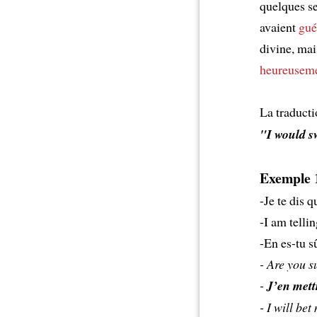
quelques se
avaient
gué
divine, ma
heureusem
La traducti
"I would sw
Exemple 1
-Je te dis q
-I am telli
-En es-tu s
- Are you s
-
J’en mett
- I will bet 