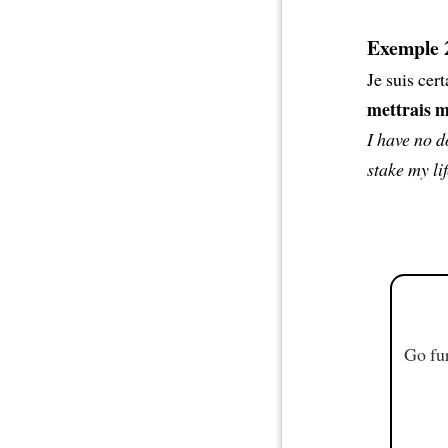
Exemple 2
Je suis cer
mettrais m
I have no d
stake my lif
Go fur