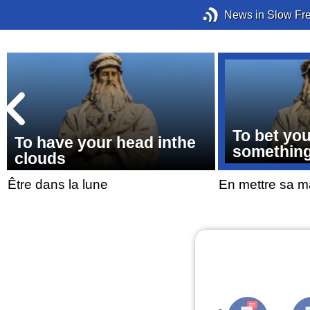
News in Slow Fr
To bet you
To have your head inthe
somethin
clouds
Être dans la lune
En mettre sa m