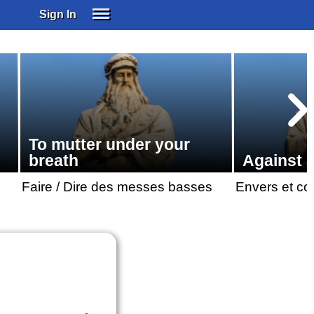
Sign In
SIGN IN
SUBSCRIBE
EDUCATIONAL LICENSES
GIFT CARDS
OTHER LANGUAGES
To mutter under your
ABOUT US
breath
Against a
ALEXA
Faire / Dire des messes basses
Envers et co
ADJUST COLORS