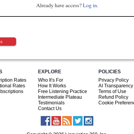
Already have access?
Log in
.
us
S
EXPLORE
POLICIES
iption Rates
Who It's For
Privacy Policy
ional Rates
How It Works
AI Transparency
ubscriptions
Free Listening Practice
Terms of Use
Intermediate Plateau
Refund Policy
Testimonials
Cookie Preferen
Contact Us