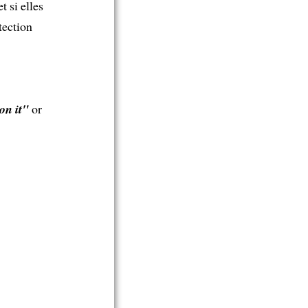
t si elles
tection
on it"
or