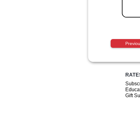
Previo
RATE
Subscr
Educat
Gift S