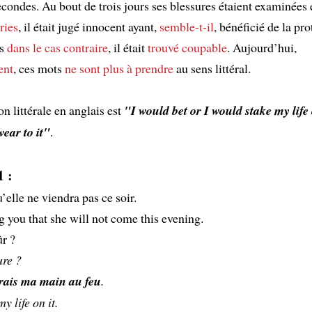
condes. Au bout de trois jours ses blessures étaient examinées e
ries
, il était jugé innocent ayant,
semble-t-il
, bénéficié de la pro
is
dans le cas contraire
, il était
trouvé
coupable
. Aujourd’hui,
ent
, ces mots
ne sont plus à prendre
au sens littéral.
on littérale en anglais est
"I would bet or I would stake my life 
ear to it"
.
 :
u’elle ne viendra pas ce soir.
ng you that she will not come this evening.
ûr ?
ure ?
rais ma main au feu
.
my life on it.