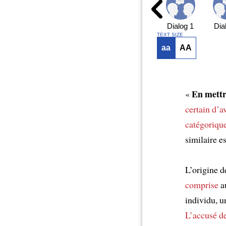
Dialog 1
Dia
TEXT SIZE
aa
AA
En mettr
«
certain
d’av
catégoriqu
similaire e
L’origine d
comprise
au
individu, u
L’accusé
de