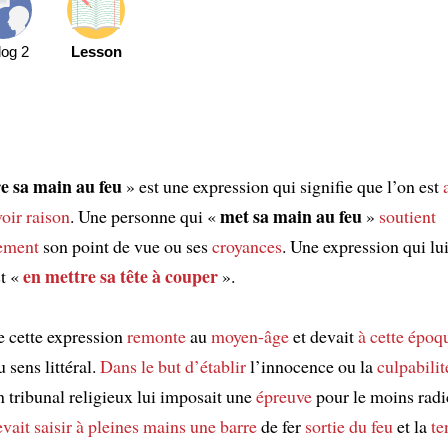
log 2
Lesson
e sa main au feu
» est une expression qui signifie que l’on est
met sa main au feu
oir raison
. Une personne qui «
»
soutient
ement
son point de vue ou ses
croyances
. Une expression qui lui
en mettre sa tête à couper
st «
».
e cette expression
remonte
au
moyen-âge
et devait
à cette époq
 sens littéral.
Dans le but
d’établir
l’innocence ou la
culpabilit
n tribunal religieux lui imposait une
épreuve
pour le moins radi
vait saisir
à pleines mains
une barre
de fer
sortie du feu
et la
te