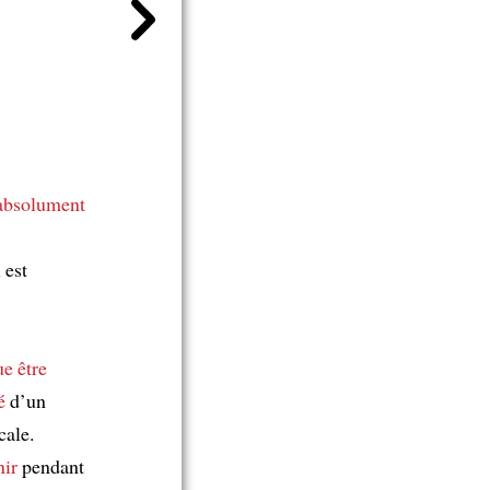
absolument
 est
ue
être
é
d’un
cale.
nir
pendant