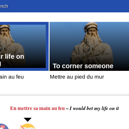
ench
r life on
g
To corner someone
ain au feu
Mettre au pied du mur
En mettre
sa main
au feu
–
I would bet my life on it