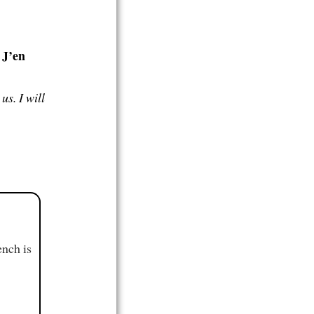
J’en
.
us. I will
ench is